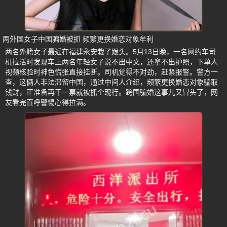
两外国女子中国骗婚被抓 频繁更换婚恋对象牟利
两名外籍女子最近在福建永安栽了跟头。5月13日晚，一名网约车司
机拉活时发现车上两名年轻女子说不出中文，还拿不出护照，下单人
视频核验时神色慌张直接挂断。司机觉得不对劲，赶紧报警。警方一
查，这俩人非法滞留中国，通过中间人介绍，频繁更换婚恋对象骗取
钱财，正准备再干一票就被抓个现行。跨国骗婚这事儿又冒头了，网
友看完直呼警惕心得拉满。