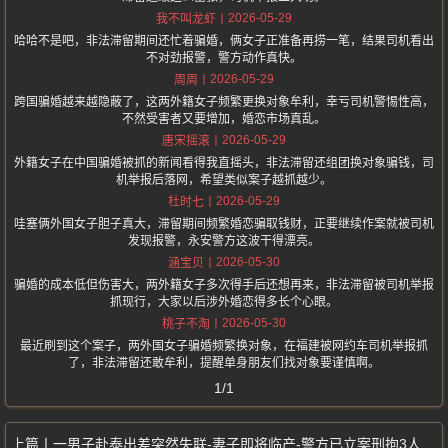
2026-05-29
我不叫龙虾
哈哈不是吧，非法滞留期间还忙着骗婚，俩女子正准备再捞一笔，结果司机看出
不对劲报警，警方动作真快。
2026-05-29
周周
跨国骗婚越来越隐蔽了，这两外籍女子频繁更换对象牟利，幸亏司机警惕性高，
不然受害者又要增加，婚恋市场真乱。
2026-05-29
唐宋摇滚
外籍女子在中国骗婚被抓的新闻看得我直摇头，非法滞留还组团换对象骗钱，司
机举报后落网，希望类似案子越抓越少。
2026-05-29
杜时七
哇塞俩外国女子胆子真大，滞留期间频繁婚恋骗取钱财，正要继续作案就被司机
发现报警，永安警方这波干得漂亮。
2026-05-30
涵宝贝
骗婚的成本低但伤害大，两外籍女子多次得手后还想再来，非法滞留被司机举报
抓现行，大家以后涉外婚恋得多长个心眼。
2026-05-30
桃子不淘
最近刷到这个案子，两外国女子骗婚频繁换对象，在福建被网约车司机举报抓
了，非法滞留还敢牟利，提醒单身朋友们找对象要谨慎啊。
1/1
一男子赴泰出差突然失联-妻子即将临产-警方已立案刑拘3人-家属痛哭