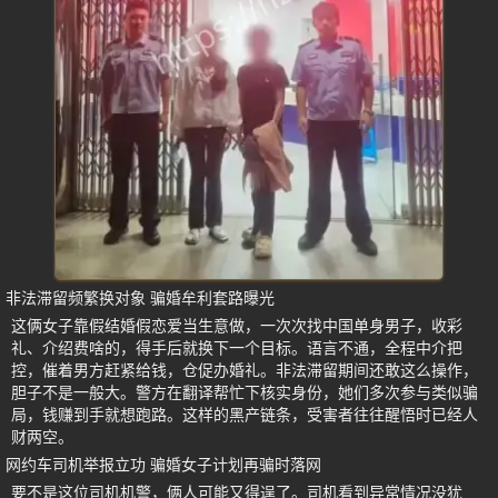
非法滞留频繁换对象 骗婚牟利套路曝光
这俩女子靠假结婚假恋爱当生意做，一次次找中国单身男子，收彩
礼、介绍费啥的，得手后就换下一个目标。语言不通，全程中介把
控，催着男方赶紧给钱，仓促办婚礼。非法滞留期间还敢这么操作，
胆子不是一般大。警方在翻译帮忙下核实身份，她们多次参与类似骗
局，钱赚到手就想跑路。这样的黑产链条，受害者往往醒悟时已经人
财两空。
网约车司机举报立功 骗婚女子计划再骗时落网
要不是这位司机机警，俩人可能又得逞了。司机看到异常情况没犹