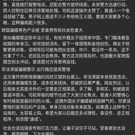
豫，直接拨打报警电话，还配合警方提供线索。永安警方迅速行动，
把人控制住后移交涉案地处理。司机这波操作太赞了，普通人一个电
话就破了案。黑子网上面说不少人夸他有正义感，要是大家都多个心
眼，这种骗局能少很多。
跨国骗婚黑色产业链 受害男性和社会危害大
类似骗婚案这些年没少见，有些外籍女子组团来中国，专门瞄准着急
结婚的单身汉。收完钱就消失，留下一堆感情和金钱创伤。俩女子频
繁更换对象，说明背后可能有团伙支撑，中介、假证件一条龙。这不
光害了个人，还扰乱社会秩序。警方这次抓得及时，也提醒大家跨国
婚恋别太冲动，查清楚对方背景再投钱。
非法滞留骗婚警示 出行婚恋提高警惕
这次事件把跨境婚骗的风险又摆到台面上。非法滞留本身就是违法，
还用来做骗婚生意，成本低来钱快，但被抓后果严重。网友热议，以
后相亲尤其是涉外的一定要走正规渠道，多了解、多核实，别被甜言
蜜语冲昏头。司机举报的细节也成了大家讨论焦点，普通人的警惕心
有时候就是最好的防火墙。 这俩外国女子骗婚被抓挺解气的，但更该
警惕的是背后的产业链。单身汉找对象本来就急，结果遇上这种专门
设局的，太容易上钩。希望大家以后婚恋多点理性，查证件、走正规
程序，别贪图“速成”。
社会也该加强宣传和打击力度，让骗子没空子可钻。受害者别太自
责，擦亮眼睛，下次会更好。