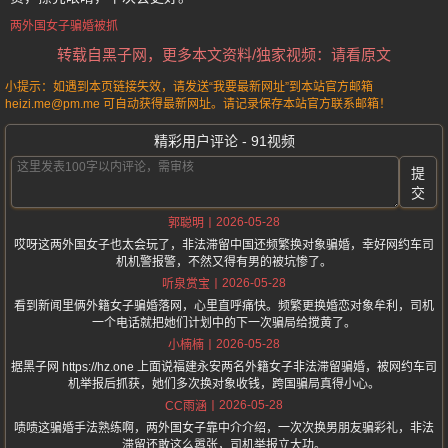
两外国女子骗婚被抓
转载自黑子网，更多本文资料/独家视频：请看原文
小提示：如遇到本页链接失效，请发送“我要最新网址”到本站官方邮箱
heizi.me@pm.me 可自动获得最新网址。请记录保存本站官方联系邮箱！
精彩用户评论 - 91视频
提
交
2026-05-28
郭聪明
哎呀这两外国女子也太会玩了，非法滞留中国还频繁换对象骗婚，幸好网约车司
机机警报警，不然又得有男的被坑惨了。
2026-05-28
听泉赏宝
看到新闻里俩外籍女子骗婚落网，心里直呼痛快。频繁更换婚恋对象牟利，司机
一个电话就把她们计划中的下一次骗局给搅黄了。
2026-05-28
小楠楠
据黑子网 https://hz.one 上面说福建永安两名外籍女子非法滞留骗婚，被网约车司
机举报后抓获，她们多次换对象收钱，跨国骗局真得小心。
2026-05-28
CC雨涵
啧啧这骗婚手法熟练啊，两外国女子靠中介介绍，一次次换男朋友骗彩礼，非法
滞留还敢这么嚣张，司机举报立大功。