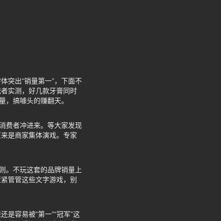
体突出“销量第一”，下面不
记者实测，好几款牙膏同时
流量，搞噱头的赚翻天。
批消费者冲进来。等大家发现
原来是商家集体演戏。专家
规则。不玩这套的品牌销量上
赶紧管管这些文字游戏，别
是容易被“第一”“冠军”这