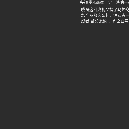
央视曝光商家自导自演第一
哎呀这回央视又捅了马蜂窝
款产品都这么标，消费者一
或者“部分渠道”，完全自