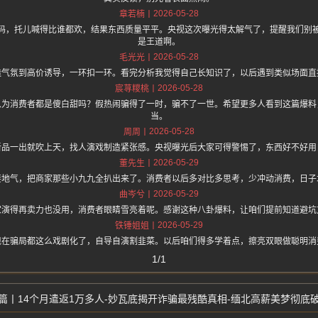
2026-05-28
章若楠
码，托儿喊得比谁都欢，结果东西质量平平。央视这次曝光得太解气了，提醒我们别
是王道啊。
2026-05-28
毛光光
造气氛到高价诱导，一环扣一环。看完分析我觉得自己长知识了，以后遇到类似场面直
2026-05-28
宸荨糭桃
以为消费者都是傻白甜吗？假热闹骗得了一时，骗不了一世。希望更多人看到这篇爆料
当。
2026-05-28
周周
新品一出就吹上天，找人演戏制造紧张感。央视曝光后大家可得警惕了，东西好不好用
2026-05-29
董先生
接地气，把商家那些小九九全扒出来了。消费者以后多对比多思考，少冲动消费，日子
2026-05-29
曲岑兮
家演得再卖力也没用，消费者眼睛雪亮着呢。感谢这种八卦爆料，让咱们提前知道避坑
2026-05-29
铁锤姐姐
现在骗局都这么戏剧化了，自导自演割韭菜。以后咱们得多学着点，擦亮双眼做聪明消
1/1
14个月遣返1万多人-妙瓦底揭开诈骗最残酷真相-缅北高薪美梦彻底