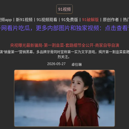
91视频
视频app
新91视频
91视频观看
91免费版
91破解版
原创作者
热
子网看片吃瓜，更多内部图片和独家视频：点击查看
央视曝光最新骗局-第一割韭菜-套路细节全公开-商家自导自演
演“销量第一”营销黑幕，多品牌牙膏同时宣称第一实为文字游戏，揭开第一割韭菜套
烈关注。
2026-05-27
卓仕琳