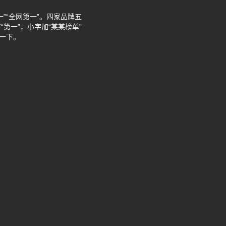
”“全网第一”。四家品牌五
第一”，小字加“某某榜单”
一下。