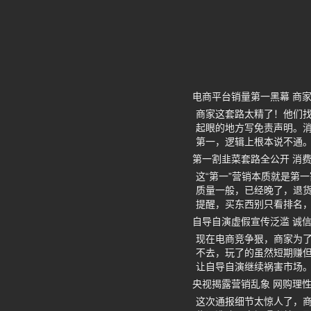
电商平台销量第一黑幕 商
商家这套路太精了！他们找
起眼的地方写免责声明。
第一，逻辑上根本说不通。
第一割韭菜套路全公开 消
这“第一”营销本质就是第
质量一般，已经晚了，退
提醒，买东西别只看排名
自导自演虚假宣传泛滥 诚
现在电商竞争狠，商家为了
不去，玩了的虽然短期赚
让自导自演继续祸害市场
央视揭露营销乱象 网购理
这次通报细节太惊人了，商