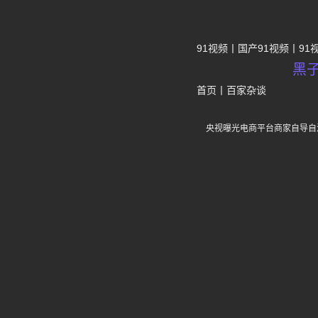
91视频
国产91视频
91
黑
首页
丨
百家杂谈
央视曝光电商平台商家自导自