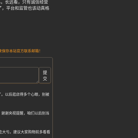
料。长远看，只有诚信经营
了，平台和监管也该动真格
请记录保存本站官方联系邮箱！
提
交
了。以后逛店得多个心眼，别被
。谢谢央视提醒，咱们以后别当
真要吃大亏。建议大家购物前多看看