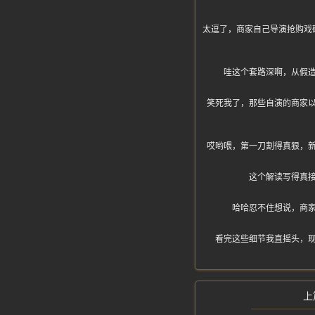
太逗了，商家自己导演抢购戏
哇这个套路深啊，从假
笑死我了，那些自演的商家
哎哟喂，第一刀割得真狠，
这个解读写得真
哈哈忍不住想说，商
看完这些细节我直摇头，