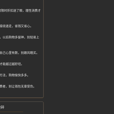
被限时折扣迷了眼，理性消费才
接绕道走，省钱又省心。
，以后购物多留神，别轻易上
自己心里有数，别跟风瞎买。
才能越过越舒坦。
方法，购物愉快多多。
费者，别让钱包无辜受伤。
破碎