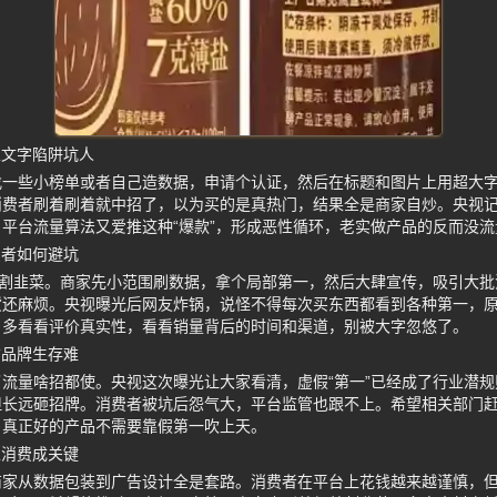
家文字陷阱坑人
一些小榜单或者自己造数据，申请个认证，然后在标题和图片上用超大字
消费者刷着刷着就中招了，以为买的是真热门，结果全是商家自炒。央视
平台流量算法又爱推这种“爆款”，形成恶性循环，老实做产品的反而没
费者如何避坑
一割韭菜。商家先小范围刷数据，拿个局部第一，然后大肆宣传，吸引大
货还麻烦。央视曝光后网友炸锅，说怪不得每次买东西都看到各种第一，
，多看看评价真实性，看看销量背后的时间和渠道，别被大字忽悠了。
信品牌生存难
流量啥招都使。央视这次曝光让大家看清，虚假“第一”已经成了行业潜
但长远砸招牌。消费者被坑后怨气大，平台监管也跟不上。希望相关部门
。真正好的产品不需要靠假第一吹上天。
性消费成关键
家从数据包装到广告设计全是套路。消费者在平台上花钱越来越谨慎，但还