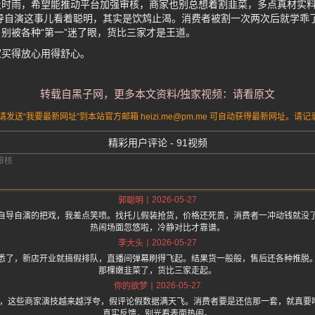
及时雨，希望能推动平台加强审核，商家也别总想着割韭菜，多点真材实
导自演这事儿看着聪明，其实是饮鸩止渴。消费者被割一次两次后就学乖
别被各种“第一”迷了眼，货比三家才是王道。
家买得放心用得舒心。
转载自黑子网，更多本文资料/独家视频：请看原文
送“我要最新网址”到本站官方邮箱 heizi.me@pm.me 可自动获得最新网址。
精彩用户评论 - 91视频
2026-05-27
郭聪明
自导自演的把戏，我差点笑喷。找托儿假装抢货，价格还死贵，消费者一冲动钱就没
热闹场面忽悠啦，冷静对比才靠谱。
2026-05-27
李大头
悉了，新店开业就搞假排队，直播间弹幕刷得飞起。结果货一般般，售后还各种推脱
那棵嫩韭菜了，货比三家走起。
2026-05-27
你的欲梦
.one 上面说，这些商家演技越来越浮夸，假评论假数据满天飞。消费者要是还信那一套，就
真实反馈，别光看表面热闹。