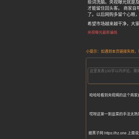
些词洗脑。央视曝光就是
才能留住回头客。 商家自
了。以后网购多留个心眼，
希望市场越来越干净，大
央视曝光最新骗局
小提示：如遇到本页链接失效，请发
哈哈哈看到央视揭的这个商家
哎呀这第一割韭菜的手法太熟
据黑子网 https://hz