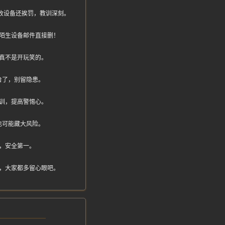
被没收设备还挨罚，教训深刻。
陌生设备邮件直接删！
真不是开玩笑的。
台了，别留隐患。
训，提高警惕心。
也可能藏大风险。
，安全第一。
，大家都多留心眼吧。