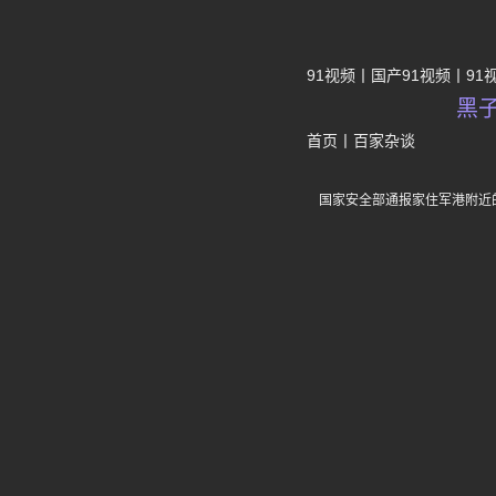
91视频
国产91视频
91
黑
首页
丨
百家杂谈
国家安全部通报家住军港附近