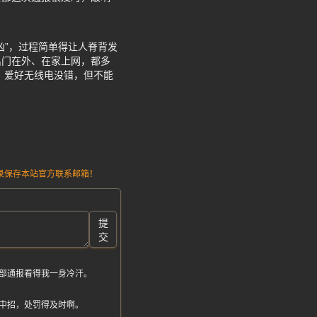
凶”，过程简单得让人脊背发
出门在外、在家上网，都多
，爱好无线电没错，但不能
请记录保存本站官方联系邮箱！
提
交
部通报看得我一身冷汗。
中招，处罚得及时啊。