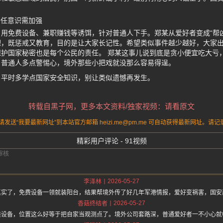
责任意识需加强
用免费设备、兼职赚钱等诱饵，针对普通人下手。郑某从爱好者变成“帮
理，既惩戒又教育，目的是让大家长记性。希望类似事件越少越好，大家
护国家秘密也是每个公民的责任。 郑某这事儿说到底是贪小便宜吃大亏
，普通人多点警惕心，境外那些小把戏就没那么容易得逞。
，平时多学点国家安全知识，别让类似遗憾再发生。
转载自黑子网，更多本文资料/独家视频：请看原文
送“我要最新网址”到本站官方邮箱 heizi.me@pm.me 可自动获得最新网址。
精彩用户评论 - 91视频
2026-05-27
李泽林
真实了，免费设备一领就装阳台，结果帮境外传了好几年军港情报，爱好变祸害，国安
2026-05-27
香菇终结者
装设备，位置这么好等于把自家当观测点了。境外公司套路深，普通爱好者一不小心就