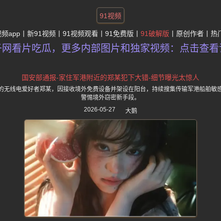
91视频
视频app
新91视频
91视频观看
91免费版
91破解版
原创作者
热
子网看片吃瓜，更多内部图片和独家视频：点击查看
国安部通报-家住军港附近的郑某犯下大错-细节曝光太惊人
的无线电爱好者郑某，因接收境外免费设备并架设在阳台，持续搜集传输军港船舶敏
警惕境外窃密新手段。
2026-05-27
大鹅