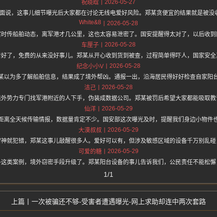
2026-05-27
祝晓晗
hz.one 上面说，这事儿细节曝光后大家都在讨论无线电爱好风险。郑某贪便宜的结果就是
White&8
2026-05-28
实时传船舶动态，离军港才几公里，这也太容易泄密了。国安提醒得太对了，以后收到
2026-05-28
车厘子
看好了，免费的从来没好事儿。郑某从开心收到货到被查，过程简单得吓人，国家安全
2026-05-28
纪念小小V
某以为多了解船舶信息，结果成了境外帮凶。通报一出，沿海居民得好好检查自家阳
2026-05-28
洁己
境外势力专门找军港附近的人下手，伪装成数据公司。郑某被罚后希望大家都能吸取教
2026-05-29
仙洋
距离全天候传输情报，数据量肯定不少。国安部这次曝光及时，提醒我们身边小物件
2026-05-29
大漠叔叔
留神就犯错，郑某这事儿敲醒很多人。爱好可以有，但涉及敏感区域的设备千万别乱碰
2026-05-29
可爱的糖
多这类案例，境外窃密手段升级了。郑某阳台设备的事儿告诉我们，公民责任不能松懈
1/1
一次被骗还不够-受害者遭遇曝光-网上求助却连中两次套路