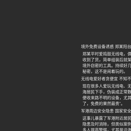
境外免费设备诱惑 郑某阳
郑某平时爱捣鼓无线电，
收到了货，简单组装后就
境外窃密的工具。持续好
秘密，这不是闹着玩的。
无线电爱好者贪便宜 不知
现在很多人爱玩无线电、
海居民下手，伪装成正常
便收来路不明的设备，尤
了，免费的果然最贵”。
军港周边安全隐患 国家安
这事儿暴露了军港附近居民
隐患及时消除，但类似案
多人提高警惕，尤其是沿