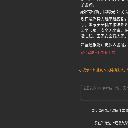
了警钟。
境外窃密新手段曝光 公民
现在境外势力越来越狡猾，
凉。国家安全机关依法处
留个心眼。安全无小事，保
没底线。国家安全靠大家
希望通报能让更多人警醒
家住军港附近郑某犯错
小提示：如遇到本页链接失效，请发
哈哈哈郑某这波操作太
家住军港边上还敢乱