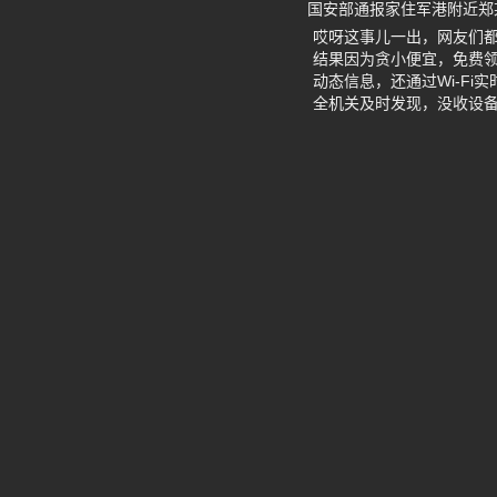
国安部通报家住军港附近郑
哎呀这事儿一出，网友们
结果因为贪小便宜，免费领
动态信息，还通过Wi-F
全机关及时发现，没收设