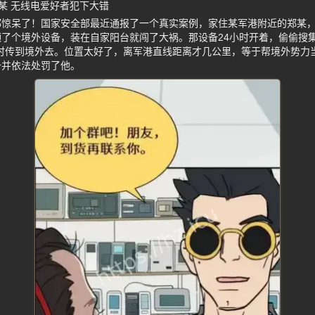
某 无线电爱好者犯下大错
都惊呆了！国家安全部最近通报了一个真实案例，家住某军港附近的郑某
了个境外设备，装在自家阳台就闯了大祸。那设备24小时开着，偷偷搜
i实时传到境外去。位置太好了，离军港直线距离才几公里，等于帮境外势力
备并依法处罚了他。