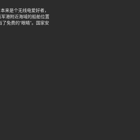
，本来是个无线电爱好者，
集军港附近海域的船舶位置
当了免费的“眼睛”。国家安