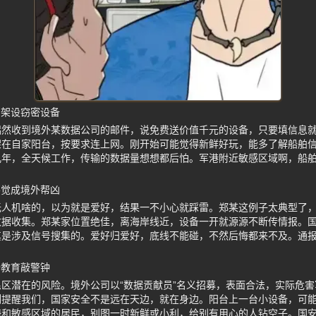
台架设窃密设备
偶然收到境外某数据公司的邮件，说免费送价值千元的设备，只要填信息
架在自家阳台，按要求连上网。刚开始可能觉得新鲜好玩，能多了解船舶
几年，全天候工作，传输的数据量想想都后怕。军港附近敏感区域啊，船
不觉成境外帮凶
无人机啥的，以为就是爱好，结果一不小心就踩雷。郑某这例子太典型了
数据收集。郑某家位置绝佳，离海岸线近，设备一开就源源不断传情报。
其是涉及信号搜集的。爱好归爱好，底线不能碰，不然后悔都来不及。通报
全教育敲警钟
区潜在的风险。境外公司以“数据贡献员”名义招募，表面合法，实际危
例提醒我们，国家安全不是远在天边，就在身边。阳台上一台小设备，可
海和敏感区域的居民，别图一时新鲜或小利，给别有用心的人钻空子。国