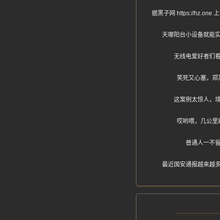
据黑子网 https://
天哪阳台小设备就能
无线电爱好者们
笑死又心塞，郑
这案例太惊人，
哎哟喂，几公里
普通人一不
最近国安通报越来越