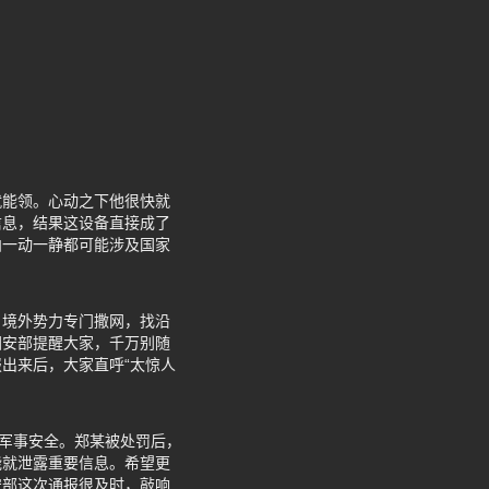
就能领。心动之下他很快就
信息，结果这设备直接成了
舶一动一静都可能涉及国家
，境外势力专门撒网，找沿
国安部提醒大家，千万别随
出来后，大家直呼“太惊人
害军事安全。郑某被处罚后，
能就泄露重要信息。希望更
安部这次通报很及时，敲响