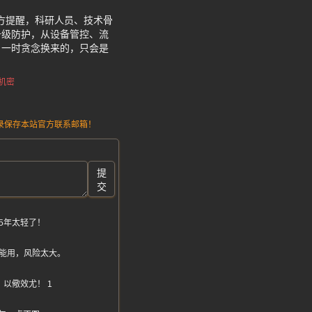
官方提醒，科研人员、技术骨
升级防护，从设备管控、流
，一时贪念换来的，只会是
机密
请记录保存本站官方联系邮箱！
提
交
5年太轻了！
能用，风险太大。
以儆效尤！ 1