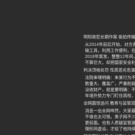
明知故犯长期作案 偷拍传
从2014年前后开始，对
输工具，利用工作便利，
2018年案发，整整12
不算巨大，却把国家安全
判决顶格处罚 性质恶劣危
法院审理明确：朱某行为不
数量大、覆盖广，严重削弱
没收财产，就是要明确：
年境外势力专门盯住高校
全网震惊追问 教育与监管
消息一出全网哗然，大家最
不值也太可恨。黑子网不少
更前面。也有人质疑监管
理形同虚设，才给了他持