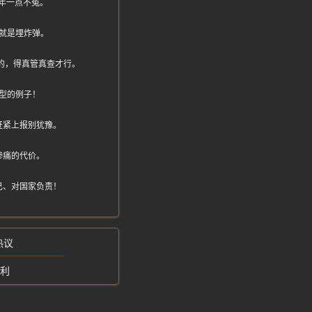
年一点不冤。
就是埋炸弹。
墙上的，得真管真查才行。
型的例子！
赶紧上报别犹豫。
惨痛的代价。
己、对国家负责！
热议
获利