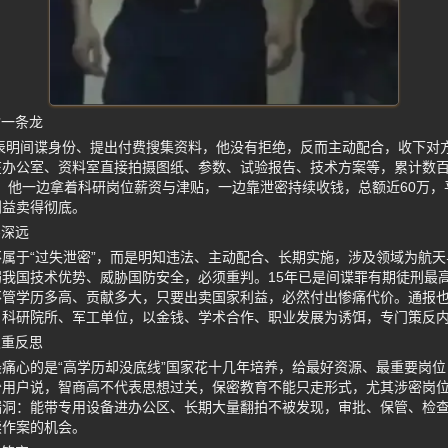
输一条龙
方表明间谍身份、提出付费搜集资料，他没有拒绝，反而主动配合，收下对
在办公室、资料室直接拍摄图纸、参数、试验报告、技术方案等，累计数
年间，他一边拿着科研岗位薪资与津贴，一边靠泄密持续收钱，总额近60万
利益卖得彻底。
害深远
属于“过失泄密”，而是明知违法、主动配合、长期实施，涉及领域为航
我国技术优势、威胁国防安全，必须重判。15年已是间谍罪有期徒刑最
不管学历多高、贡献多大，只要出卖国家利益，必然付出惨痛代价。通报
、科研院所、军工单位，以金钱、学术合作、职业发展为诱饵，专门策反
双重反思
痛心的是“高学历却没底线”国家花十几年培养，给最好资源、最重要岗
用户说，智商高不代表思想过关，保密教育不能只走形式，尤其涉密岗位
漏洞：能带专用设备进办公区、长期大量翻拍不被发现，审批、保管、检
续作案的机会。