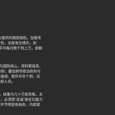
方提供的微型相机、加密传
百份，全部发往境外。到
，平均每月数千到上万，金额
天与国防核心，资料密级高、
高档，叠加剥夺政治权利与
也强调，案件并非个例，近
内部人员。
位，结果为几十万就背叛，太
，必须把“忠诚”放在比能力
查环节明显有缺失，内部管