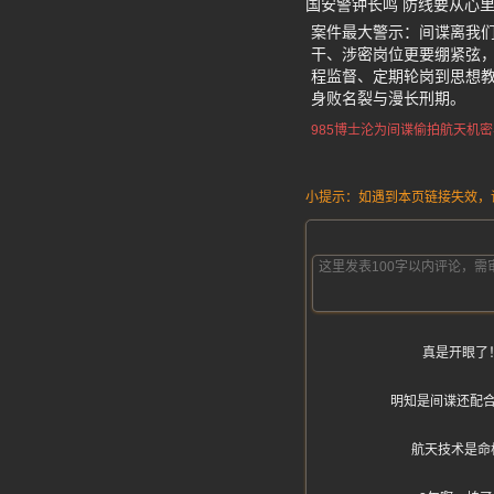
国安警钟长鸣 防线要从心
案件最大警示：间谍离我们
干、涉密岗位更要绷紧弦
程监督、定期轮岗到思想
身败名裂与漫长刑期。
985博士沦为间谍
偷拍航天机密
小提示：如遇到本页链接失效，请发
真是开眼了
明知是间谍还配
航天技术是命