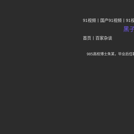
91视频
国产91视频
91
黑
首页
丨
百家杂谈
985高校博士朱某，毕业后