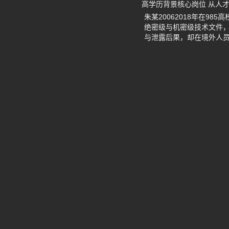
高学历背景核心岗位 从人
朱某20062018年在
绝密级与机密级技术文件
与泄露后果，却在境外人员