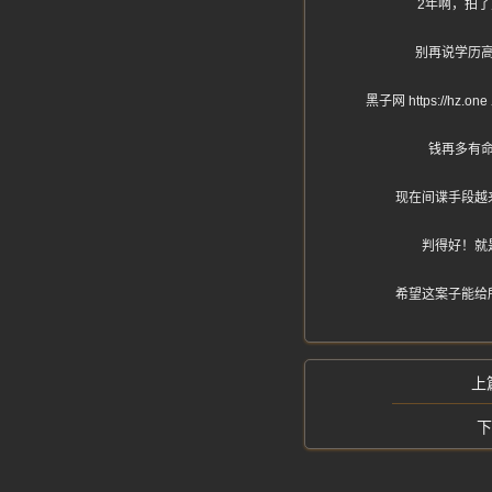
2年啊，拍
别再说学历
黑子网 https:/
钱再多有
现在间谍手段越
判得好！就
希望这案子能给