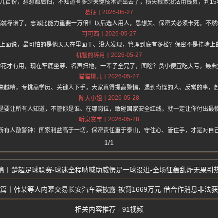
了几百份，想想都后怕，不知道有多少关键技术流出去了，损失根本没法用钱算，判15
2026-05-27
葛征
高就靠谱了，忠诚比能力重要一万倍！以后选人用人，思想关、保密关必须卡死，不然
2026-05-27
可可西
/hz.one 上面说，最可怕的是他天天在里面干、没人发现，管理到底有多松？保密不是挂
2026-05-27
机智的碎月
命花才有用，现在牢底坐穿、名声扫地，一辈子全完了，图啥？贪小便宜吃大亏，最典
2026-05-27
猫猫桃儿
来越精，专挑高学历、关键人下手，大家真得提高警惕，遇到奇怪的人、反常的事，
2026-05-28
陈大小姐
是要让所有人知道，不管你是谁、在哪岗位，敢碰国家安全红线，就一定让你付出最
2026-05-28
听泉赏宝
所有人敲警钟：国家利益高于一切，保密责任重于泰山，守住心、管住手，才是对自
1/1
楚超足球联赛-球迷全程呐喊助威愣是一球没进-全场狂轰乱炸无果引
韩某等人内幕交易长安汽车案披露-被罚1669万元-借合作消息非法
相关内容推荐 - 91视频