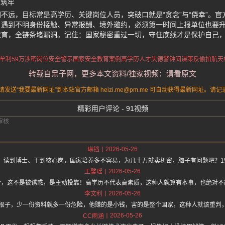
里筑牢
不远，目标常是高学历、关键岗位人员，突破口就是“贪念”与“侥幸”。
，遇到不明身份接触、异常报酬、境外邀约，必须第一时间上报单位也要
教育，全链条堵漏洞。记住：国家秘密重过一切，守住底线才是保护自己
牟利59万
涉密岗位安全警示
国家安全教育案例
高学历人才失德警钟
间谍策反偷拍航天
转载自黑子网，更多本文资料/独家视频：请看原文
送“我要最新网址”到本站官方邮箱 heizi.me@pm.me 可自动获得最新网址。
精彩用户评论 - 91视频
2026-05-26
琳铛
！读到博士、干到核心岗，国家培养多不容易，为几十万就卖机密，脑子有问题吧？1
2026-05-26
王馨瑶
合，这不是被诱惑，是主动投靠！高学历不代表高素质，这种人就算有本事，也绝对不
2026-05-26
李文利
根子，少一份资料就多一份危险，他赚的是小钱，害的是整个国家，这种人就该重判，
2026-05-26
CC雨涵