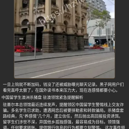
一旦上钩就不断加码，钱没了还被威胁曝光聊天记录。黑子网用户们
看完直呼太狠了，在国外读书本来压力大，现在连感情都要小心。
中国留学生澳洲杀猪盘 驻澳领馆紧急提醒解析
驻墨尔本总领馆最近连续发声，提醒领区中国留学生警惕线上交友诈
骗。多名学生已求助，遭遇网恋后被要挟勒索和转款骗局。杀猪盘套
路经典，先“养感情”几个月，建立信任，然后抛出高回报投资诱饵。
留学生们涉世不深，异国他乡孤独感强，最容易成为目标。领馆强
调，任何要求转账、提供银行信息的行为都要立刻警惕。 这次事件频