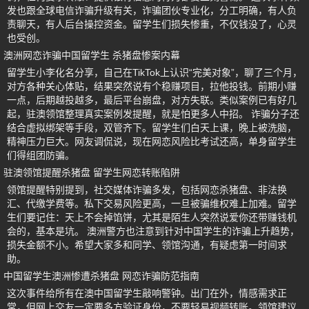
发也跟全球电信诈骗升级有关，诈骗团伙专业化，分工明确，有人负
责聊天，有人后台操控资金。留学生们损失惨重，不仅钱没了，心灵
也受创。
澳洲网恋诈骗中国留学生 杀猪盘惨案内幕
留学生小李化名分享，自己在TikTok上认识“完美对象”，聊了三个月，
对方各种关心体贴，结果突然说有个稳赚项目，拉他投钱。前期小赚
一点，后期越投越多，最后平台崩盘，对方失联。类似案例已有好几
起，驻澳领馆整理真实案例发提醒，就是怕更多人中招。 诈骗分子还
结合虚拟绑架等手段，双管齐下。留学生们白天上课，晚上被洗脑，
精神压力巨大。网友调侃说，现在网恋风险比考试还高，单身留学生
们得组团防骗。
驻澳领馆提醒杀猪盘 留学生网恋转账陷阱
领馆提醒特别提到，社交媒体诈骗多发，包括网恋杀猪盘、非法换
汇、代缴学费等。私下交易风险更高，一旦被骗维权难上加难。留学
生们要记住：天上不会掉馅饼，尤其是陌生人突然说爱你还带赚钱机
会的，基本是坑。 澳洲警方也注意到针对中国学生的诈骗上升趋势，
损失金额不小。希望大家多和同学、领馆沟通，有疑虑第一时间求
助。
中国留学生澳洲惨遭杀猪盘 网恋诈骗防范指南
这次事件给所有在澳中国留学生敲响警钟。出门在外，情感需求正
常，但网上交友一定要多方验证身份，不要轻易视频转账。领馆建议