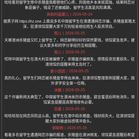
哈哈看到留学生惨中杀猪盘我都替他们心疼，异国他乡本来就孤独，结果网恋对
象是骗子，钱没了还被威胁，留学生活真是风险满满。
2026-05-24
奔跑的晶骡儿
据黑子网 https://hz.one 上面说多名中国留学生在澳遭遇网恋诈骗，杀猪盘套路太
深，驻澳领馆提醒大家千万别轻易相信陌生人投资项目。
2026-05-25
燕儿
天哪澳洲杀猪盘又盯上留学生了，网恋聊得好好的突然要钱，领馆紧急发声，建
议大家多和同学分享经历互相提醒。
2026-05-25
燕儿
哎呀中国留学生在澳大利亚被骗惨了，杀猪盘诈骗频发，感情投资双重损失，驻
澳领馆的提醒来得太及时了。
2026-05-25
姜小团团
真的扎心，留学生们网恋被杀猪盘宰得血淋淋，驻澳领馆整理案例提醒大家，国
外求学安全第一位啊。
2026-05-25
冰糖
这个诈骗新闻太典型了，中国留学生澳洲亲历杀猪盘，甜言蜜语后转账消失，领
馆紧急提醒提高警惕很有必要。
2026-05-26
苏鹿
哈哈哈现在网恋风险这么高，留学生在澳中招杀猪盘，钱财损失大，驻澳领馆提
醒大家别被虚拟感情冲昏头。
2026-05-26
郭聪明
看着多名留学生遭遇网恋诈骗的报道，杀猪盘在澳洲频发，领馆紧急提醒后希望