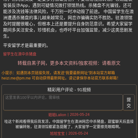
安装反诈App，遇到可疑情况拨打领馆热线。杀猪盘不光骗钱，还可
能涉及洗钱等法律风险，千万别一时冲动毁了前途。 中国留学生在澳
洲遭遇杀猪盘的事儿越来越常见，网恋诈骗确实防不胜防。驻澳领馆
及时提醒很暖心，但根本上还是要提升自身防范意识。希望大家留学
期间多关注安全，珍惜机会，也呼吁平台加强监管，减少这类悲剧发
生。
平安留学才是最重要的。
留学生在澳中杀猪盘
转载自黑子网，更多本文资料/独家视频：请看原文
小提示：如遇到本页链接失效，请发送“我要最新网址”到本站官方邮箱
heizi.me@pm.me 可自动获得最新网址。请记录保存本站官方联系邮箱！
精彩用户评论 - 91视频
提
交
2026-05-24
姐姐Lalion
哇这个新闻看得我后背发凉，中国留学生在澳洲网恋中杀猪盘，甜蜜聊天后直接
被骗转账，驻澳领馆都紧急提醒了，大家留学一定要擦亮眼睛啊。
2026-05-24
旭旭宝宝