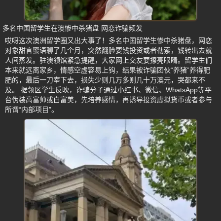
多名中国留学生在澳惨中杀猪盘 网恋诈骗频发
哎呀这次澳洲留学圈又出大事了！多名中国留学生惨中杀猪盘，网恋
对象甜言蜜语聊了几个月，突然翻脸要钱投资或者勒索，钱转出去就
人间蒸发。驻澳领馆紧急提醒，大家网上交友要擦亮眼睛。留学生们
本来就远离家乡，情感空虚容易上钩，结果被诈骗团伙“养猪”养得肥
肥的，最后一刀宰下去，损失少则几万多则几十万澳元，哭都来不
及。 据领区学生反映，诈骗分子通过小红书、微信、WhatsApp等平
台伪装高富帅或白富美，先培养感情，再诱导投资虚拟货币或者参与
所谓“内部项目”。