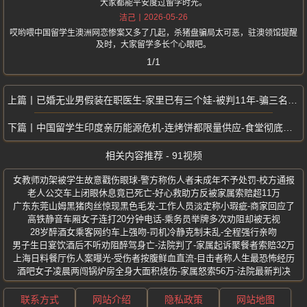
大家都能平安度过留学时光。
2026-05-26
洁己
哎哟喂中国留学生澳洲网恋惨案又多了几起，杀猪盘骗局太可恶，驻澳领馆提醒
及时，大家留学多长个心眼吧。
1/1
已婚无业男假装在职医生-家里已有三个娃-被判11年-骗三名女子55万
中国留学生印度亲历能源危机-连烤饼都限量供应-食堂彻底停供荤菜
相关内容推荐 - 91视频
女教师劝架被学生故意戳伤眼球-警方称伤人者未成年不予处罚-校方通报
老人公交车上闭眼休息竟已死亡-好心救助方反被家属索赔超11万
广东东莞山姆黑猪肉丝惊现黑色毛发-工作人员淡定称小瑕疵-商家回应了
高铁静音车厢女子连打20分钟电话-乘务员举牌多次劝阻却被无视
28岁醉酒女乘客网约车上强吻-司机冷静克制未乱-全程强行亲吻
男子生日宴饮酒后不听劝阻醉驾身亡-法院判了-家属起诉聚餐者索赔32万
上海日料餐厅伤人案曝光-受伤者按腹鲜血直流-目击者称人生最恐怖经历
酒吧女子凌晨两闯锅炉房全身大面积烧伤-家属怒索56万-法院最新判决
联系方式
网站介绍
隐私政策
网站地图