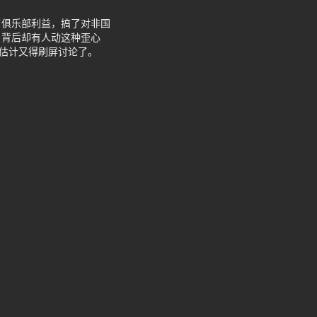
了俱乐部利益，搞了对非国
，背后却有人动这种歪心
们估计又得刷屏讨论了。