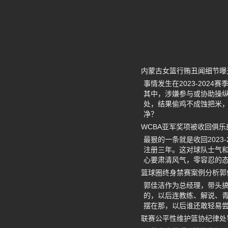
内蒙古女篮行贿丑闻细节曝
事情发生在2023-20
其中，涉嫌参与或协助操
处，结果偷鸡不成蚀把米
净？
WCBA亚军奖项被收回俱
最狠的一条就是收回202
注册三年。这对球队士气
心要肃清风气，零容忍的
篮球圈终身禁赛案例分析郭
郭佳洁作为总经理，带头
的，以后连教练、解说、
摆在那，以后谁还敢轻易
联赛公平性维护篮协纪律处