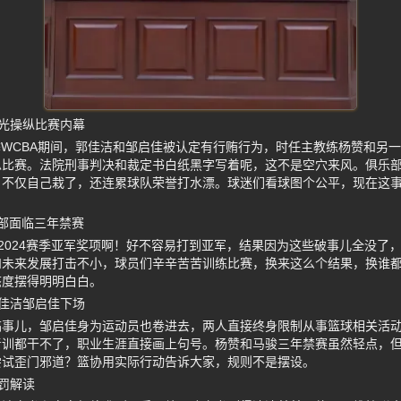
光操纵比赛内幕
24赛季WCBA期间，郭佳洁和邹启佳被认定有行贿行为，时任主教练杨赞和
纵比赛。法院刑事判决和裁定书白纸黑字写着呢，这不是空穴来风。俱乐
，不仅自己栽了，还连累球队荣誉打水漂。球迷们看球图个公平，现在这
乐部面临三年禁赛
3-2024赛季亚军奖项啊！好不容易打到亚军，结果因为这些破事儿全没了，
和未来发展打击不小，球员们辛辛苦苦训练比赛，换来这么个结果，换谁
态度摆得明明白白。
佳洁邹启佳下场
搞事儿，邹启佳身为运动员也卷进去，两人直接终身限制从事篮球相关活
青训都干不了，职业生涯直接画上句号。杨赞和马骏三年禁赛虽然轻点，
尝试歪门邪道？篮协用实际行动告诉大家，规则不是摆设。
罚解读