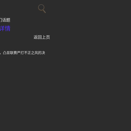
门话题
详情
返回上页
，凸显联赛严打不正之风的决