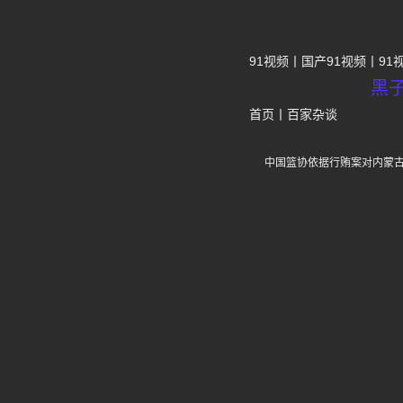
91视频
国产91视频
91
黑
首页
丨
百家杂谈
中国篮协依据行贿案对内蒙