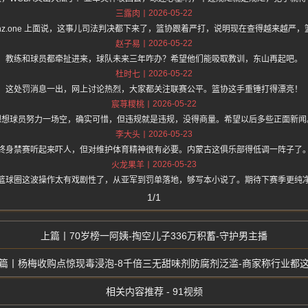
2026-05-22
三露肉
ps://hz.one 上面说，这事儿司法判决都下来了，篮协跟着严打，说明现在查得越来越严
2026-05-22
赵子易
教练和球员都牵扯进来，球队未来三年咋办？希望他们能吸取教训，东山再起吧。
2026-05-22
杜时七
这处罚消息一出，网上讨论热烈，大家都关注联赛公平。篮协这手重锤打得漂亮！
2026-05-22
宸荨糭桃
想想球员努力一场空，确实可惜，但违规就是违规，没得商量。希望以后多些正面新闻
2026-05-23
李大头
终身禁赛听起来吓人，但对维护体育精神很有必要。内蒙古这俱乐部得低调一阵子了
2026-05-23
火龙果羊
篮球圈这波操作太有戏剧性了，从亚军到罚单落地，够写本小说了。期待下赛季更纯
1/1
70岁榜一阿姨-掏空儿子336万积蓄-守护男主播
杨梅收购点惊现毒浸泡-8千倍三无甜味剂防腐剂泛滥-商家称行业都
相关内容推荐 - 91视频