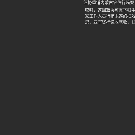
篮协重锤内蒙古农信行贿案
哎呀，这回篮协可真下狠
家工作人员行贿未遂的把
思，亚军奖杯说收就收，1