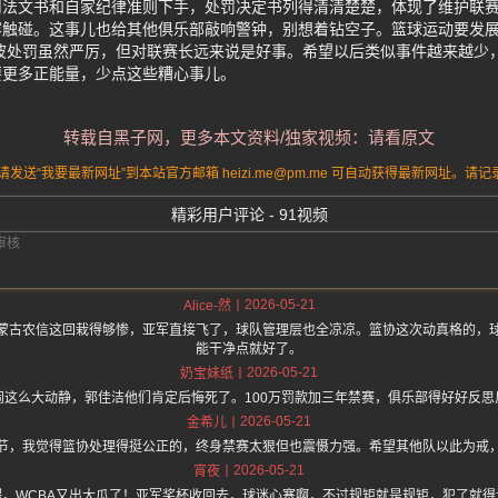
司法文书和自家纪律准则下手，处罚决定书列得清清楚楚，体现了维护联
容触碰。这事儿也给其他俱乐部敲响警钟，别想着钻空子。篮球运动要发
波处罚虽然严厉，但对联赛长远来说是好事。希望以后类似事件越来越少
要更多正能量，少点这些糟心事儿。
转载自黑子网，更多本文资料/独家视频：请看原文
送“我要最新网址”到本站官方邮箱 heizi.me@pm.me 可自动获得最新网址。
精彩用户评论 - 91视频
2026-05-21
Alice-然
蒙古农信这回栽得够惨，亚军直接飞了，球队管理层也全凉凉。篮协这次动真格的，
能干净点就好了。
2026-05-21
奶宝妹纸
闹这么大动静，郭佳洁他们肯定后悔死了。100万罚款加三年禁赛，俱乐部得好好反思
2026-05-21
金希儿
节，我觉得篮协处理得挺公正的，终身禁赛太狠但也震慑力强。希望其他队以此为戒
2026-05-21
宵夜
喂，WCBA又出大瓜了！亚军奖杯收回去，球迷心塞啊，不过规矩就是规矩，犯了就得