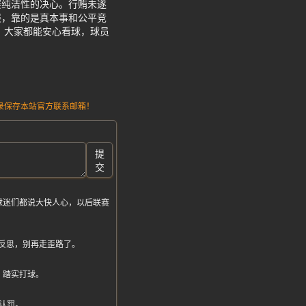
赛纯洁性的决心。行贿未遂
展，靠的是真本事和公平竞
，大家都能安心看球，球员
请记录保存本站官方联系邮箱！
提
交
球迷们都说大快人心，以后联赛
反思，别再走歪路了。
，踏实打球。
认罚。