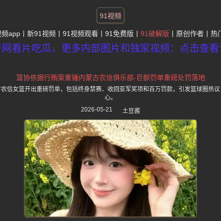
91视频
视频app
新91视频
91视频观看
91免费版
91破解版
原创作者
热
子网看片吃瓜，更多内部图片和独家视频：点击查看
篮协依据行贿案重锤内蒙古农信俱乐部-巨额罚单重磅处罚落地
古农信女篮开出重磅罚单，包括终身禁赛、收回亚军奖项和百万罚款，引发篮球圈热议
心。
2026-05-21
土豆酱