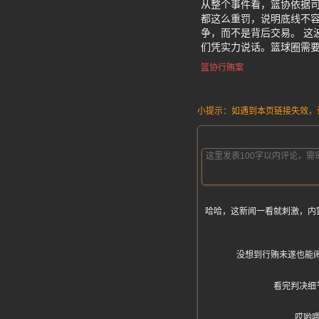
从整个事件看，篮协依据
都这么重罚，说明底线不
争，而不是背后交易。 这
们凭实力说话。篮球圈需
篮协行贿案
小提示：如遇到本页链接失效，请发
哈哈，这新闻一看就刺激，内
没想到行贿未遂也能
看完判决细
哎哟