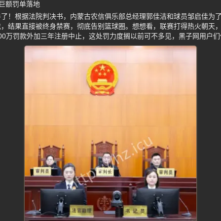
巨额罚单落地
手了！根据法院判决书，内蒙古农信俱乐部总经理郭佳洁和球员邹启佳为
戏，结果直接被终身禁赛，彻底告别篮球圈。想想看，联赛打得热火朝天
00万罚款外加三年注册中止，这处罚力度搁以前可不多见，黑子网用户