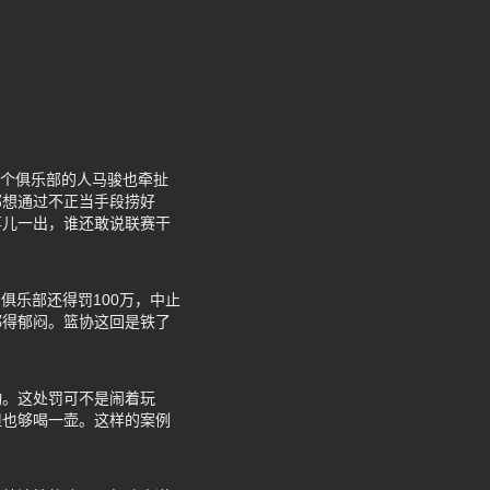
另一个俱乐部的人马骏也牵扯
部想通过不正当手段捞好
事儿一出，谁还敢说联赛干
俱乐部还得罚100万，中止
都得郁闷。篮协这回是铁了
动。这处罚可不是闹着玩
但也够喝一壶。这样的案例