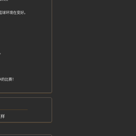
，篮球环境在变好。
。
。
净的比赛！
这样