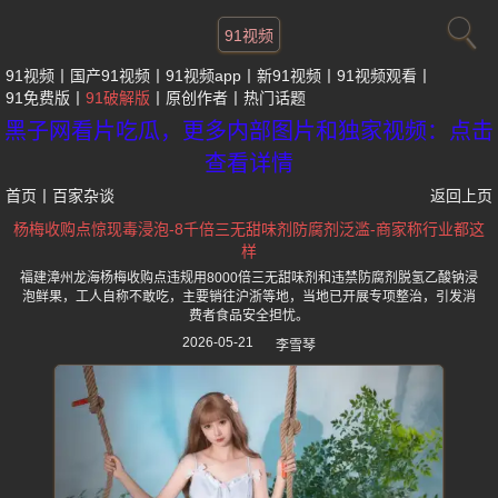
91视频
91视频
国产91视频
91视频app
新91视频
91视频观看
91免费版
91破解版
原创作者
热门话题
黑子网看片吃瓜，更多内部图片和独家视频：点击
查看详情
首页
丨
百家杂谈
返回上页
杨梅收购点惊现毒浸泡-8千倍三无甜味剂防腐剂泛滥-商家称行业都这
样
福建漳州龙海杨梅收购点违规用8000倍三无甜味剂和违禁防腐剂脱氢乙酸钠浸
泡鲜果，工人自称不敢吃，主要销往沪浙等地，当地已开展专项整治，引发消
费者食品安全担忧。
2026-05-21
李雪琴