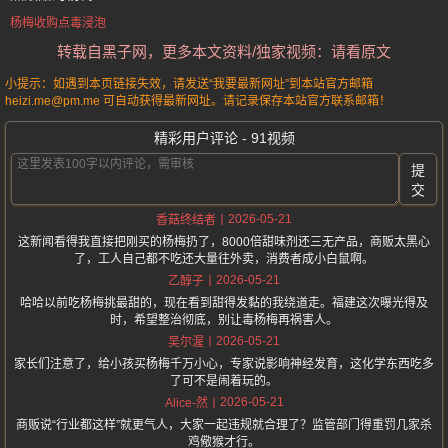
杨梅收购点毒浸泡
转载自黑子网，更多本文资料/独家视频：请看原文
小提示：如遇到本页链接失效，请发送“我要最新网址”到本站官方邮箱
heizi.me@pm.me 可自动获得最新网址。请记录保存本站官方联系邮箱！
精彩用户评论 - 91视频
提
交
2026-05-21
香菇终结者
这新闻看得我直接把刚买的杨梅扔了，8000倍甜味剂还三无产品，商贩太黑心
了，工人自己都不吃还大量往外卖，消费者成小白鼠啊。
2026-05-21
乙醇子
哈哈以前吃杨梅挑最甜的，现在看到甜得发黏的我绕道走。福建这次曝光得及
时，希望整治彻底，别让毒杨梅再祸害人。
2026-05-21
吴尔渥
家长们注意了，给小孩买杨梅千万小心，专家说影响神经发育，这化学东西吃多
了可不是闹着玩的。
2026-05-21
Alice-然
商贩说“行业都这样”就更气人，大家一起违规就合理了？监管部门得重罚几家杀
鸡儆猴才行。