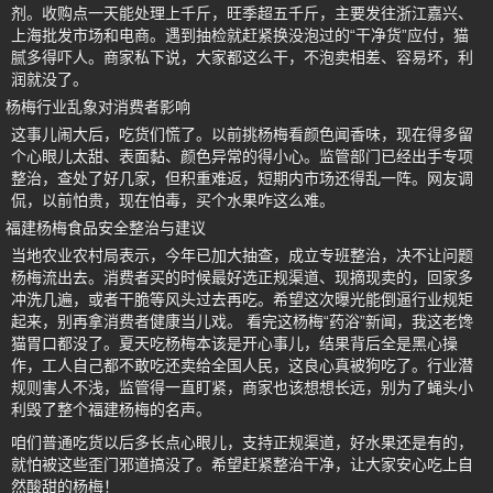
剂。收购点一天能处理上千斤，旺季超五千斤，主要发往浙江嘉兴、
上海批发市场和电商。遇到抽检就赶紧换没泡过的“干净货”应付，猫
腻多得吓人。商家私下说，大家都这么干，不泡卖相差、容易坏，利
润就没了。
杨梅行业乱象对消费者影响
这事儿闹大后，吃货们慌了。以前挑杨梅看颜色闻香味，现在得多留
个心眼儿太甜、表面黏、颜色异常的得小心。监管部门已经出手专项
整治，查处了好几家，但积重难返，短期内市场还得乱一阵。网友调
侃，以前怕贵，现在怕毒，买个水果咋这么难。
福建杨梅食品安全整治与建议
当地农业农村局表示，今年已加大抽查，成立专班整治，决不让问题
杨梅流出去。消费者买的时候最好选正规渠道、现摘现卖的，回家多
冲洗几遍，或者干脆等风头过去再吃。希望这次曝光能倒逼行业规矩
起来，别再拿消费者健康当儿戏。 看完这杨梅“药浴”新闻，我这老馋
猫胃口都没了。夏天吃杨梅本该是开心事儿，结果背后全是黑心操
作，工人自己都不敢吃还卖给全国人民，这良心真被狗吃了。行业潜
规则害人不浅，监管得一直盯紧，商家也该想想长远，别为了蝇头小
利毁了整个福建杨梅的名声。
咱们普通吃货以后多长点心眼儿，支持正规渠道，好水果还是有的，
就怕被这些歪门邪道搞没了。希望赶紧整治干净，让大家安心吃上自
然酸甜的杨梅！