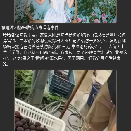
福建漳州杨梅收购点毒浸泡事件
哈哈各位吃货朋友，这夏天刚想吃点杨梅解解馋，结果福建漳州龙海
浮宫镇、白水镇的收购点就爆出大雷！记者暗访十多家点，发现新鲜
杨梅直接泡在混着违禁防腐剂和“三无”甜味剂的药水里。工人每天上
手千斤货，自己却一口都不碰。商家被问急了还理直气壮说“行业都这
样”。这“水果之王”瞬间变“毒水果”，黑子网用户们看完直呼后背发
凉。