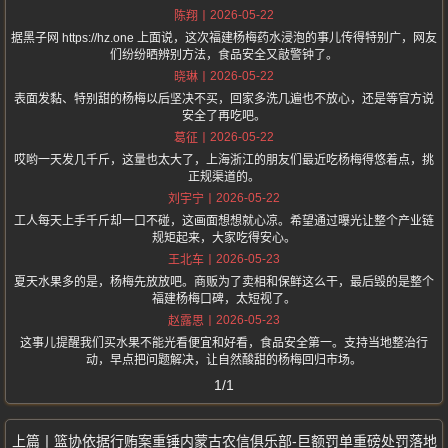
2026-05-22
陈翔
据黑子网 https://hz.one 上面说，这次福建杨梅药水浸泡的事儿传得特别广，网友
们纷纷晒辨别方法，食品安全又敲警钟了。
2026-05-22
晓琳
表面发黏、特别甜的杨梅以后坚决不买，回家多洗几遍也不放心，还是等官方说
安全了再吃吧。
2026-05-22
葛征
哎哟一天发几千斤，这量也太大了，上海浙江的朋友们最近吃杨梅得悠着点，挑
正规渠道的。
2026-05-22
刘宇宁
工人每天上手千斤却一口不碰，这画面想想就心凉。希望通过曝光让整个产业链
规矩起来，大家吃得安心。
2026-05-23
王北车
夏天水果多的是，杨梅先放放吧。商贩为了卖相和保鲜这么干，最后毁的是整个
福建杨梅口碑，太短视了。
2026-05-23
赵露思
这事儿提醒我们买水果不能光看便宜和好看，食品安全第一。支持当地整治行
动，早点把问题解决，让自然酸甜的杨梅回归市场。
1/1
篮协依据行贿案重锤内蒙古农信俱乐部-巨额罚单重磅处罚落地