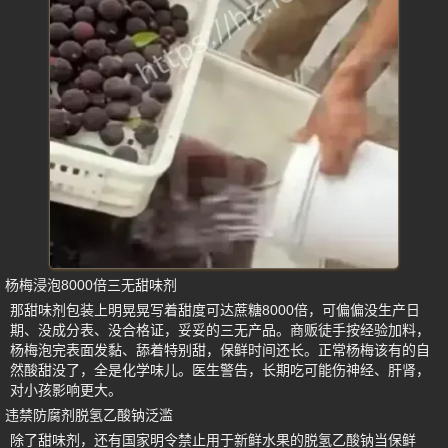
杨梅浸泡8000倍三无甜味剂
那甜味剂包装上明晃晃写着甜度可达蔗糖8000倍，可偏偏没生产日
期、没成分表、没合格证，妥妥的三无产品。商贩徒手按经验加料，
杨梅泡完表面发黏、舔着特别甜，保鲜时间还长。正常杨梅该有的自
然酸甜没了，全是化学味儿。医生警告，长期吃可能伤神经、肝肾，
对小孩影响更大。
违禁防腐剂脱氢乙酸钠泛滥
除了甜味剂，还有国家明令禁止用于新鲜水果的脱氢乙酸钠当保鲜