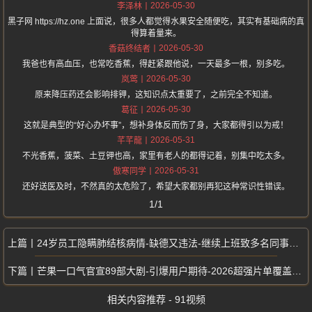
2026-05-30
李泽林
黑子网 https://hz.one 上面说，很多人都觉得水果安全随便吃，其实有基础病的真
得算着量来。
2026-05-30
香菇终结者
我爸也有高血压，也常吃香蕉，得赶紧跟他说，一天最多一根，别多吃。
2026-05-30
岚莺
原来降压药还会影响排钾，这知识点太重要了，之前完全不知道。
2026-05-30
葛征
这就是典型的“好心办坏事”，想补身体反而伤了身，大家都得引以为戒！
2026-05-31
芊芊龍
不光香蕉，菠菜、土豆钾也高，家里有老人的都得记着，别集中吃太多。
2026-05-31
傲寒同学
还好送医及时，不然真的太危险了，希望大家都别再犯这种常识性错误。
1/1
24岁员工隐瞒肺结核病情-缺德又违法-继续上班致多名同事接连被传染
芒果一口气官宣89部大剧-引爆用户期待-2026超强片单覆盖全题材
相关内容推荐 - 91视频