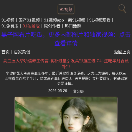
91视频
91视频
国产91视频
91视频app
新91视频
91视频观看
91免费版
91破解版
原创作者
热门话题
黑子网看片吃瓜，更多内部图片和独家视频：点击
查看详情
首页
丨
百家杂谈
返回上页
高血压大爷听信养生传言-食补过量引发高钾血症进ICU-连吃半月香蕉
补钾
宁波的张大爷患高血压多年，最近总觉得浑身没劲，乏力以为缺钾，每天吃三
四根香蕉连吃半个月，结果高钾血症进ICU。医生提醒：食补要对症，有基础病
更要谨慎。
2026-05-29
黎允熙