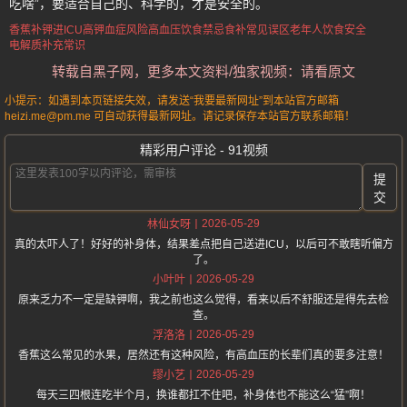
吃啥”，要适合自己的、科学的，才是安全的。
香蕉补钾进ICU
高钾血症风险
高血压饮食禁忌
食补常见误区
老年人饮食安全
电解质补充常识
转载自黑子网，更多本文资料/独家视频：请看原文
小提示：如遇到本页链接失效，请发送“我要最新网址”到本站官方邮箱
heizi.me@pm.me 可自动获得最新网址。请记录保存本站官方联系邮箱！
精彩用户评论 - 91视频
提
交
2026-05-29
林仙女呀
真的太吓人了！好好的补身体，结果差点把自己送进ICU，以后可不敢瞎听偏方
了。
2026-05-29
小叶叶
原来乏力不一定是缺钾啊，我之前也这么觉得，看来以后不舒服还是得先去检
查。
2026-05-29
浮洛洛
香蕉这么常见的水果，居然还有这种风险，有高血压的长辈们真的要多注意！
2026-05-29
缪小艺
每天三四根连吃半个月，换谁都扛不住吧，补身体也不能这么“猛”啊！