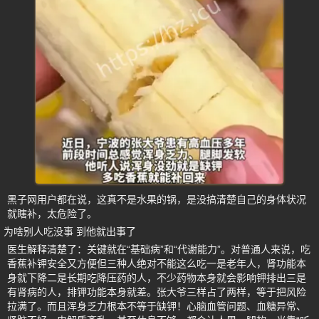
黑子网用户都在说，这真不是水果的锅，是没搞清楚自己的身体状况
就瞎补，太危险了。
为啥别人吃没事 到他就出事了
医生解释清楚了：关键就在“基础病”和“代谢能力”。对普通人来说，吃
香蕉补钾安全又方便但三种人绝对不能这么吃一是老年人，肾功能本
身就下降二是长期吃降压药的人，不少药物本身就会影响钾排出三是
有肾病的人，排钾功能本身就差。张大爷三样占了两样，等于把风险
拉满了。而且浑身乏力根本不等于缺钾！心脑血管问题、血糖异常、