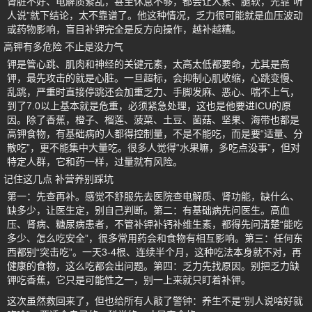
肾脏不好、电解质紊乱，甚至休息不够，都会让人累、腿软，光靠“听
人说”就下结论，太不靠谱了。他这种情况，乏力很可能就是血压波动
或药物影响，盲目补钾完全是反方向操作，越补越糟。
高钾有多危险 不止是没力气
钾是管心跳、肌肉和神经的关键元素，太高太低都要命，尤其是高
钾，最先攻击的就是心脏。一旦超标，会抑制心肌收缩，心跳变慢、
乱跳，严重时直接停跳还会加重乏力、手脚发麻、恶心、喘不上气，
到了7.0以上基本就是危重，必须紧急处理，这也是他要进ICU的原
因。除了香蕉，橙子、榴莲、菠菜、土豆、菌菇、坚果、海带也都是
高钾食物，有基础病的人都得控制量，不是不能吃，而是要“适量、分
散吃”，更不能集中大量吃。很多人觉得“水果嘛，多吃点没事”，但对
特定人群，它和药一样，过量就有风险。
记住这几点 补营养别踩坑
第一：先查再补。感觉不舒服先去医院查电解质、肾功能，缺什么、
缺多少，让医生定，别自己判断。第二：有基础病先问医生。高血
压、肾病、糖尿病患者，不管补钾补钙补维生素，都得先问清楚“能吃
多少、怎么吃安全”，很多常用药会和食物有相互影响。第三：任何东
西都别“突击吃”。一天3-4根、连续半个月，这种吃法本身就不对，再
健康的食物，这么吃都会出问题。第四：乏力先找原因。别把乏力缺
钾吃香蕉，它只是可能性之一，别一上来就只盯着补钾。
这次虽然救回来了，但也给所有人敲了警钟：养生不是“别人说啥好就