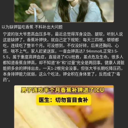
以为缺钾猛吃香蕉 不料补出大问题
宁波的张大爷患高血压多年，最近总觉得浑身没劲、腿软，听别人说
这是缺钾了，香蕉补钾快，就自己定下规矩：每天三四根，顿顿都
吃，连续吃了整半个月。可没想到，不仅没好转，后来还胸闷、心
慌、喘不上气，家人赶紧送医，一查血钾高达7.94mmolL正常3.5-
5.5，属于重度高钾血症，直接进了ICU抢救，差点危及生命。很多人
都知道香蕉含钾高，却不知道“补”和“过量”完全是两回事。健康人肾脏
能把多余的钾排出去，一天1-2根完全没事，但张大爷长期吃降压药，
本身排钾能力就弱，这么个吃法，钾全积在身体里了，反而成了“毒
药”。