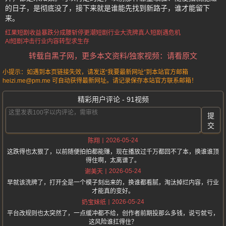
的日子，是彻底没了，接下来就是谁能先找到新路子，谁才能留下
来。
红果短剧收益暴跌
分成腰斩停更潮
短剧行业大洗牌
真人短剧遇危机
AI短剧冲击行业
内容转型求生存
转载自黑子网，更多本文资料/独家视频：请看原文
小提示：如遇到本页链接失效，请发送“我要最新网址”到本站官方邮箱
heizi.me@pm.me 可自动获得最新网址。请记录保存本站官方联系邮箱！
精彩用户评论 - 91视频
提
交
2026-05-24
陈翔
这跌得也太狠了，以前随便拍拍都能赚，现在播放过千万都回不了本，换谁谁顶
得住啊，太离谱了。
2026-05-24
谢美天
早就该洗牌了，打开全是一个模子刻出来的，换谁都看腻，淘汰掉烂内容，行业
才能真的变好。
2026-05-24
奶宝妹纸
平台改规则也太突然了，一点缓冲都不给，创作者前期投那么多钱，说亏就亏，
这风险谁扛得住？