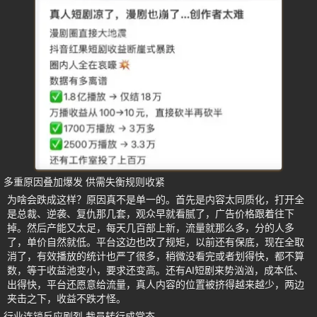
多重原因叠加爆发 供需失衡规则收紧
为啥会跌成这样？原因真不是单一的。首先是内容太同质化，打开全
是总裁、逆袭、复仇那几套，观众早就看腻了，广告价格跟着往下
掉。然后产能又太足，每天几百部上新，流量就那么多，分的人多
了，单价自然就低。平台这边也改了规矩，以前还有保底，现在全取
消了，有效播放的统计也严了很多，稍微没看完或者划得快，都不算
数，等于收益池变小，要求还变高。还有AI短剧来势汹汹，成本低、
出得快，平台还愿意给流量，真人内容的位置被挤得越来越少，两边
夹击之下，收益不跌才怪。
行业连锁反应剧烈 裁员转行成常态