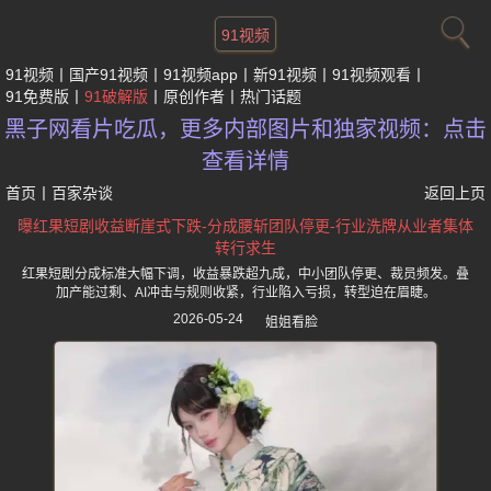
91视频
91视频
国产91视频
91视频app
新91视频
91视频观看
91免费版
91破解版
原创作者
热门话题
黑子网看片吃瓜，更多内部图片和独家视频：点击
查看详情
首页
丨
百家杂谈
返回上页
曝红果短剧收益断崖式下跌-分成腰斩团队停更-行业洗牌从业者集体
转行求生
红果短剧分成标准大幅下调，收益暴跌超九成，中小团队停更、裁员频发。叠
加产能过剩、AI冲击与规则收紧，行业陷入亏损，转型迫在眉睫。
2026-05-24
姐姐看脸