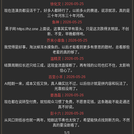
2026-05-25
徐化文
现在连演员都没活干了，好多人都转行了，以前多火的赛道，说凉就凉，真的是
三十年河东三十年河西。
2026-05-25
鱼神
黑子网 https://hz.one 上面说，这事其实早有苗头，只是这次跌得太明显，不创
新、不变，早晚都得垮。
2026-05-25
芥末小章鱼
我觉得是好事，淘汰掉浑水摸鱼的，以后才能看到更多有意思的题材，总看那些
老套的真的够了。
2026-05-25
温精灵
结算周期拉长还只给三成，这现金流直接断了，再有钱的公司也扛不住，太影响
信心了。
2026-05-26
百变小羊
AI短剧一来，成本又低又快，真人确实比不过，以后估计就是拼内容和玩法了，
光靠拍没用了。
2026-05-26
姜逸磊
现在都在说转型付费，就怕观众习惯了免费，不愿意花钱，这条路能不能走通还
真不好说。
2026-05-26
彭十六
从风口到低谷也就一两年，短剧这节奏也太快了，希望能快点找到新方向，不然
真的要没剧看了。
1/1