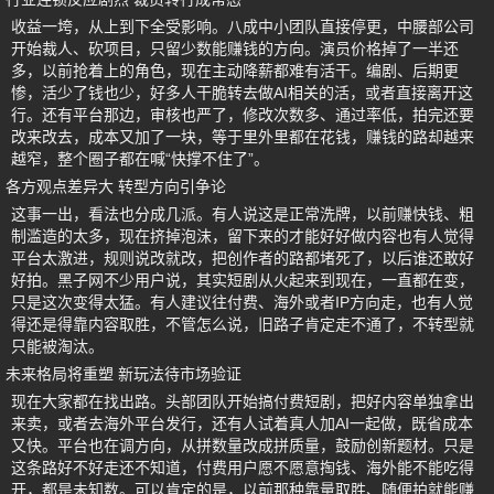
收益一垮，从上到下全受影响。八成中小团队直接停更，中腰部公司
开始裁人、砍项目，只留少数能赚钱的方向。演员价格掉了一半还
多，以前抢着上的角色，现在主动降薪都难有活干。编剧、后期更
惨，活少了钱也少，好多人干脆转去做AI相关的活，或者直接离开这
行。还有平台那边，审核也严了，修改次数多、通过率低，拍完还要
改来改去，成本又加了一块，等于里外里都在花钱，赚钱的路却越来
越窄，整个圈子都在喊“快撑不住了”。
各方观点差异大 转型方向引争论
这事一出，看法也分成几派。有人说这是正常洗牌，以前赚快钱、粗
制滥造的太多，现在挤掉泡沫，留下来的才能好好做内容也有人觉得
平台太激进，规则说改就改，把创作者的路都堵死了，以后谁还敢好
好拍。黑子网不少用户说，其实短剧从火起来到现在，一直都在变，
只是这次变得太猛。有人建议往付费、海外或者IP方向走，也有人觉
得还是得靠内容取胜，不管怎么说，旧路子肯定走不通了，不转型就
只能被淘汰。
未来格局将重塑 新玩法待市场验证
现在大家都在找出路。头部团队开始搞付费短剧，把好内容单独拿出
来卖，或者去海外平台发行，还有人试着真人加AI一起做，既省成本
又快。平台也在调方向，从拼数量改成拼质量，鼓励创新题材。只是
这条路好不好走还不知道，付费用户愿不愿意掏钱、海外能不能吃得
开，都是未知数。可以肯定的是，以前那种靠量取胜、随便拍就能赚