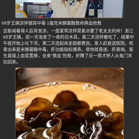
68岁王姨凉拌银耳中毒 1毫克米酵菌酸致命换血抢救
这新闻看得人后背发凉，一盘家常凉拌菜差点要了老太太的命！浙江
68岁王姨，前一天泡发了一夜的白木耳，第二天凉拌着吃了，结果中
午就开始上吐下泻，第二天连起床走路都费劲。家人赶紧送医院，检
查出来是米酵菌酸中毒，肝功能指标爆表，很快就昏迷、肝衰竭。医
生直接上血浆置换，全身“换血”抢救，折腾了近一周才把人从鬼门关
拉回来。