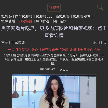
91视频
91视频
国产91视频
91视频app
新91视频
91视频观看
91免费版
91破解版
原创作者
热门话题
黑子网看片吃瓜，更多内部图片和独家视频：点击
查看详情
首页
丨
百家杂谈
返回上页
一盘凉拌菜险些致命-1毫克致命无特效药-她被迫全身换血抢救
68岁王姨吃隔夜泡发凉拌银耳引发米酵菌酸中毒，1毫克即可致命无特效药，出
现肝衰竭昏迷，被迫全身血浆置换抢救近一周脱险，医生提醒夏季菌类食物风
险。
2026-05-22
毛光光