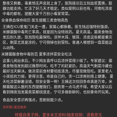
整夜又剩着，毒素悄无声息就上身了。医院接诊后立刻血浆置换，脏
器功能支持，忙活了好几天才稳定。类似案例以前也有，河南吃凉皮
中毒的都有，提醒大家千万别小看家常菜。
全身换血保命经历 医生提醒三类食物高危
王姨在ICU里鬼门关走一遭，家属心都揪着。医生陆远强特别强调，
米酵菌酸中毒死亡率高，就是因为没特效药。夏天高温，菌类食物泡
发后别久放，现泡现吃最保险。凉拌木耳、银耳、凉皮这些都是重灾
区，剩菜尤其是凉的，宁可倒掉也别冒险。普通人哪想到一盘菜能这
么凶残。
米酵菌酸食物中毒防范 夏季凉拌菜安全吃法
这事儿闹出来后，不少网友直呼以后凉拌菜得少碰了。专家建议：菌
类食物泡发别超过推荐时间，吃不了的赶紧扔，高温天气剩菜冷藏也
最好当天解决。做凉菜前食材要彻底清洗，尽量现做现吃。家里老人
小孩抵抗力弱，更得注意。命是自己的，贪一口凉爽别搭上健康。 夏
天吃凉菜解暑没错，但安全第一啊！王姨这次捡回条命真是万幸，米
酵菌酸这么狠的东西提醒我们，厨房里一点马虎不得。希望大家以后
看到隔夜泡发菌类菜都绕道走，宁可多做新鲜的，也别拿命开玩笑。
食品安全意识再强点，悲剧就能少点。
凉拌菜1毫克致命
转载自黑子网，更多本文资料/独家视频：请看原文