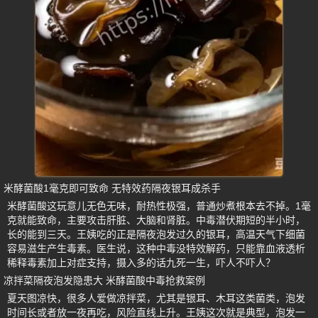
米酵菌酸1毫克即可致命 无特效药隔夜银耳成杀手
米酵菌酸这玩意儿无色无味，耐热性极强，普通炒煮根本去不掉。1毫
克就能致命，主要攻击肝脏、大脑和肾脏。中毒潜伏期短的半小时，
长的能到三天。王姨吃的正是隔夜泡发过久的银耳，高温天气下细菌
容易滋生产生毒素。医生说，这种中毒没特效解药，只能靠血液透析
稀释毒素加上对症支持，摄入多的话九死一生，吓人不吓人？
凉拌菜隔夜泡发隐患大 米酵菌酸中毒抢救案例
夏天图凉快，很多人爱做凉拌菜，尤其是银耳、木耳这类菌类，泡发
时间长或者放一夜再吃，风险直线上升。王姨这次就是典型，泡发一