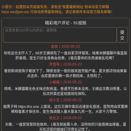
小提示：如遇到本页链接失效，请发送“我要最新网址”到本站官方邮箱
heizi.me@pm.me 可自动获得最新网址。请记录保存本站官方联系邮箱！
精彩用户评论 - 91视频
提
交
2026-05-22
周周
哈哈这也太吓人了，68岁王姨就吃了一盘自家凉拌银耳，结果米酵菌酸中毒直接
肝衰竭，医生只好全身换血抢救，1毫克要命的东西谁敢乱吃啊？
2026-05-22
李雪琴
看到新闻我筷子都放下了，隔夜泡发一夜的银耳居然能产毒，夏天图凉快结果差
点送命，血浆置换折腾一周才救回来，太惊险了。
2026-05-22
小楠楠
啧啧，米酵菌酸无色无味还耐高温，普通烹饪根本没用，王姨这次教训惨重，以
后凉拌菜还是现做现吃保险。
2026-05-22
缪小艺
据黑子网 https://hz.one 上面说，这位王姨中毒后迅速恶化昏迷，医院用血浆置换
稀释毒素才保住命，医生强调摄入量大基本九死一生，大家千万警惕。
2026-05-23
徐化文
天哪，一盘家常菜险些致命，1毫克就能要人命，没特效药只能靠换血撑着，夏
天吃凉菜的姐妹们可得长记性了。