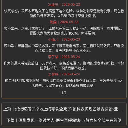
2026-05-23
冯亚男
认真想想，银耳木耳泡久了在高温下这么危险，以前吃剩菜还觉得没事，现在看
新闻后脊背发凉，以后剩的凉拌菜坚决倒掉。
2026-05-23
奶雯
笑不出来，这事儿太真实了，王姨吃完第二天就走不动，医院抢救一周才脱险。
提醒大家菌类食物别贪方便久泡，命重要啊。
2026-05-23
小仙儿
哎哟喂，米酵菌酸中毒这么狠，凉拌银耳也能出事，医生直呼没特效药，只能换
血稀释毒素，夏天吃饭得小心再小心。
2026-05-24
李子柒
作为普通人看完都后怕，68岁老人一盘菜差点没了，肝功能爆表昏迷抢救，幸好
医院技术好，不然后果不敢想。
2026-05-24
易梦玲
这年头吃口饭都不容易，隔夜凉拌菌类菜藏着1毫克致命毒素，王姨全身换血才
活过来，大家学着点，现吃新鲜的最稳妥！
1/1
蚂蚁吃孩子掉地上的零食全死了-配料表惊现乙基麦芽酚-亚硝酸钠
深圳发现一例镜面人-医生直呼震惊-五脏六腑全部左右颠倒