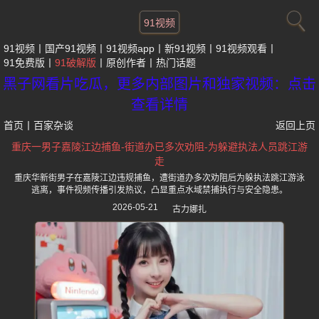
91视频
91视频
国产91视频
91视频app
新91视频
91视频观看
91免费版
91破解版
原创作者
热门话题
黑子网看片吃瓜，更多内部图片和独家视频：点击
查看详情
首页
丨
百家杂谈
返回上页
重庆一男子嘉陵江边捕鱼-街道办已多次劝阻-为躲避执法人员跳江游
走
重庆华新街男子在嘉陵江边违规捕鱼，遭街道办多次劝阻后为躲执法跳江游泳
逃离，事件视频传播引发热议，凸显重点水域禁捕执行与安全隐患。
2026-05-21
古力娜扎