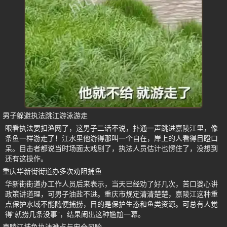
男子躲避执法跳江游泳游走
眼看执法要扣渔网了，这男子二话不说，扑通一声跳进嘉陵江里，像
条鱼一样游走了！江水里他游得那叫一个自在，岸上的人看得目瞪口
呆。目击者都说当时场面太戏剧了，执法人员估计也愣住了，没想到
还有这操作。
重庆华新街街道办多次劝阻捕鱼
华新街街道办工作人员后来表示，当天已经劝了好几次，苦口婆心讲
政策讲道理，可男子油盐不进。重庆市规定清清楚楚，嘉陵江这种重
点保护水域不能随便捕捞，目的是保护生态和鱼类资源。可总有人觉
得“就捞几条没事”，结果闹出这种尴尬一幕。