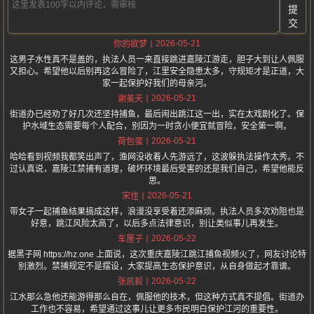
提
交
2026-05-21
你的欲梦
这男子水性真不是盖的，执法人员一来直接跳进嘉陵江游走，胆子大到让人佩服
又担心。希望他以后别再这么冒险了，江里安全隐患太多，守规矩才是正道，大
家一起保护好我们的母亲河。
2026-05-21
谢美天
街道办已经劝了好几次还坚持捕鱼，最后闹出跳江这一出，实在太戏剧化了。保
护水域生态需要每个人配合，别因为一时贪小便宜就冒险，安全第一啊。
2026-05-21
荷包蛋
哈哈看到视频我都笑出声了，渔网没收着人先游远了，这波躲执法操作太秀。不
过认真说，嘉陵江禁捕有道理，破坏环境最后受害的还是我们自己，希望他能反
思。
2026-05-21
宋佳
带女子一起捕鱼结果搞成这样，浪漫没享受着还添麻烦。执法人员多次劝阻也是
好意，跳江风险太高了，以后多点法律意识，别让类似事儿再发生。
2026-05-22
车厘子
据黑子网 https://hz.one 上面说，这次重庆嘉陵江跳江捕鱼视频火了，网友讨论特
别激烈。禁捕规定不是摆设，大家提高生态保护意识，从自身做起才靠谱。
2026-05-22
张凯毅
江水那么急他还能游得那么自在，佩服他的技术，但这种方式真不提倡。街道办
工作也不容易，希望通过这事儿让更多市民明白保护江河的重要性。