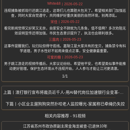
White&8
2026-05-22
违规捕鱼被抓现行还跳江逃走，这哥们儿也算胆大包天了。希望相关部门加强巡
查，同时大家自觉遵守，共同维护好重庆美丽的自然环境，别再添乱。
2026-05-22
宋佳
看完新闻觉得又好笑又无奈，自家安全不顾就为几条鱼，值不值啊？多次劝阻无
效说明宣传还得加强，市民生态意识提升了，执法也会顺利很多。
2026-05-23
三露肉
这事件提醒我们，玩归玩但得守底线。嘉陵江是大家共有的宝贝，捕鱼禁令有科
学道理，男子水性好不如用来做点正事，安全健康最重要。
2026-05-23
可爱的糖
男子跳江游走的视频传播后，大家议论纷纷。希望他平安，也希望类似事件能推
动更好管理。保护生态环境从不违规开始，人人参与才能让江河更清澈。
1/1
渣打银行宣布将裁员近千人-用AI替代岗位加速银行业变革-转型浪潮已至
小区业主遛狗狗突然扑咬老人监控曝光-家属称已牵绳仍失控
相关内容推荐 - 91视频
江苏省苏州市政协原副主席金海龙被查-已退休10年