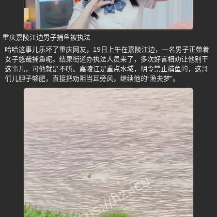
重庆嘉陵江边男子捕鱼被执法
哈哈这事儿乐坏了重庆网友，19日上午在嘉陵江边，一名男子正带着
女子悠哉捕鱼呢。结果街道办执法人员来了，多次好言相劝让他别干
这事儿，可他就是不听。嘉陵江是重点水域，明令禁止捕鱼的，这哥
们儿胆子够肥，直接把劝阻当耳旁风，继续他的“渔夫梦”。