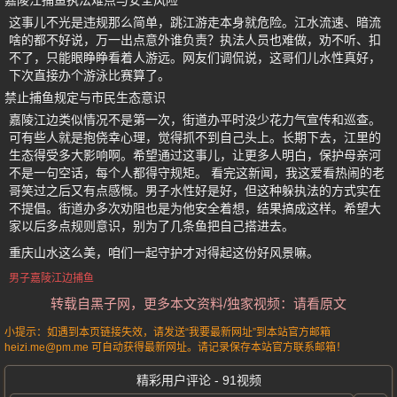
嘉陵江捕鱼执法难点与安全风险
这事儿不光是违规那么简单，跳江游走本身就危险。江水流速、暗流
啥的都不好说，万一出点意外谁负责？执法人员也难做，劝不听、扣
不了，只能眼睁睁看着人游远。网友们调侃说，这哥们儿水性真好，
下次直接办个游泳比赛算了。
禁止捕鱼规定与市民生态意识
嘉陵江边类似情况不是第一次，街道办平时没少花力气宣传和巡查。
可有些人就是抱侥幸心理，觉得抓不到自己头上。长期下去，江里的
生态得受多大影响啊。希望通过这事儿，让更多人明白，保护母亲河
不是一句空话，每个人都得守规矩。 看完这新闻，我这爱看热闹的老
哥笑过之后又有点感慨。男子水性好是好，但这种躲执法的方式实在
不提倡。街道办多次劝阻也是为他安全着想，结果搞成这样。希望大
家以后多点规则意识，别为了几条鱼把自己搭进去。
重庆山水这么美，咱们一起守护才对得起这份好风景嘛。
男子嘉陵江边捕鱼
转载自黑子网，更多本文资料/独家视频：请看原文
小提示：如遇到本页链接失效，请发送“我要最新网址”到本站官方邮箱
heizi.me@pm.me 可自动获得最新网址。请记录保存本站官方联系邮箱！
精彩用户评论 - 91视频