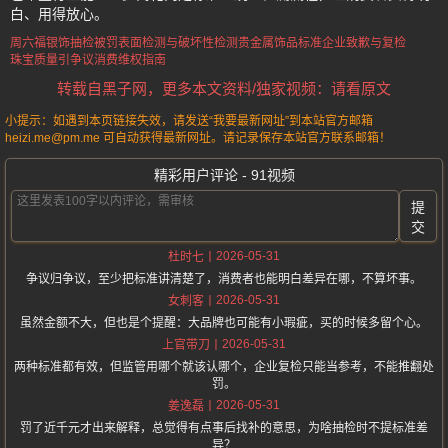
白、用得放心。
周六福银饰抽检被罚
表面检测与破坏性检测
贵金属饰品标准
企业致歉与复检
珠宝质量引争议
消费维权指南
转载自黑子网，更多本文资料/独家视频：请看原文
小提示：如遇到本页链接失效，请发送“我要最新网址”到本站官方邮箱
heizi.me@pm.me 可自动获得最新网址。请记录保存本站官方联系邮箱！
精彩用户评论 - 91视频
提
交
2026-05-31
杜时七
争议归争议，至少把标准讲清楚了，消费者也能明白差异在哪，不算坏事。
2026-05-31
女刺客
虽然金额不大，但也是个提醒：大品牌也可能有小瑕疵，买的时候多留个心。
2026-05-31
上官带刀
两种标准都有效，但监管用哪个就该认哪个，企业复检只能当参考，不能推翻处
罚。
2026-05-31
姜逸磊
罚了近千元才出来解释，总觉得有点事后找补的意思，为啥抽检时不提标准差
异？