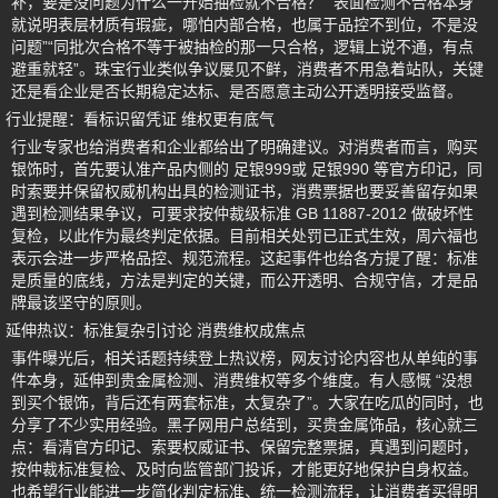
补，要是没问题为什么一开始抽检就不合格？”“表面检测不合格本身
就说明表层材质有瑕疵，哪怕内部合格，也属于品控不到位，不是没
问题”“同批次合格不等于被抽检的那一只合格，逻辑上说不通，有点
避重就轻”。珠宝行业类似争议屡见不鲜，消费者不用急着站队，关键
还是看企业是否长期稳定达标、是否愿意主动公开透明接受监督。
行业提醒：看标识留凭证 维权更有底气
行业专家也给消费者和企业都给出了明确建议。对消费者而言，购买
银饰时，首先要认准产品内侧的 足银999或 足银990 等官方印记，同
时索要并保留权威机构出具的检测证书，消费票据也要妥善留存如果
遇到检测结果争议，可要求按仲裁级标准 GB 11887-2012 做破坏性
复检，以此作为最终判定依据。目前相关处罚已正式生效，周六福也
表示会进一步严格品控、规范流程。这起事件也给各方提了醒：标准
是质量的底线，方法是判定的关键，而公开透明、合规守信，才是品
牌最该坚守的原则。
延伸热议：标准复杂引讨论 消费维权成焦点
事件曝光后，相关话题持续登上热议榜，网友讨论内容也从单纯的事
件本身，延伸到贵金属检测、消费维权等多个维度。有人感慨 “没想
到买个银饰，背后还有两套标准，太复杂了”。大家在吃瓜的同时，也
分享了不少实用经验。黑子网用户总结到，买贵金属饰品，核心就三
点：看清官方印记、索要权威证书、保留完整票据，真遇到问题时，
按仲裁标准复检、及时向监管部门投诉，才能更好地保护自身权益。
也希望行业能进一步简化判定标准、统一检测流程，让消费者买得明