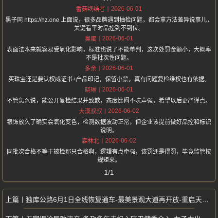
2026-06-01
香菇终结者
黑子网 https://hz.one 上面说，很多品牌遇到抽检问题，都会拿方法差异说事儿，
关键看平时品控到不到位。
2026-06-01
臭蛋
表面法本来就容易受氧化影响，标准也说了不能单判，这次处罚金额小，大概率
不是批次性问题。
2026-06-01
多余
买珠宝还是要认权威证书+产品印记，保留小票，真有问题复检维权也有依据。
2026-06-01
晓琳
不管怎么说，能公开复检结果并致歉，态度比闷不吭声强，希望以后更严谨点。
2026-06-02
大漠叔叔
银饰放久了确实会氧化变色，检测数据波动正常，但企业该提前做好品控和标识
说明。
2026-06-02
森林北
同批次合格不等于被检那只合格啊，逻辑有点牵强，该罚还是得罚，毕竟监管按
规矩来。
1/1
独库公路6月1日全线恢复通车-最美景观大道再开放-重启天山穿越之旅