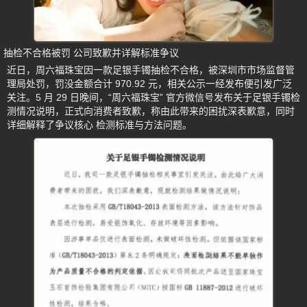
抽检不合格被罚 公司致歉并详解标准争议
近日，周六福珠宝因一款足银手镯抽检不合格，被深圳市市场监督管
理局处罚，罚没金额合计 970.92 元，相关公示一经发布便引发广泛
关注。5 月 29 日晚间，“周六福珠宝” 官方微信号发布关于足银手镯检
测情况说明，正式向消费者致歉，称由此带来的困扰深表歉意，同时
详细解释了争议核心 检测标准与方法问题。