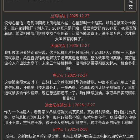
提
交
2025-12-27
赵喵喵喵
说句心里话，看到中国海上风电这么猛，心里那叫一个踏实。以前总被国外卡脖
子，现在轮到我们卡别人了。26兆瓦只是开始，后面肯定还有30兆瓦、40兆瓦等
着呢。希望相关部门继续支持企业创新，让绿色能源真正走进千家万户，这才是
大国该有的样子。
2025-12-27
大漠叔叔
我对技术细节特别感兴趣，这台风机叶片扫风面积七个足球场大，想象一下那画
面就震撼。柔性直流输电也解决了远距离送电难题，整体效率高得离谱。国家这
波投入产出比太高了，未来五年装机翻番，沿海经济带要彻底火起来，机会多多
啊！
2025-12-27
高火火
这突破来得太及时了，正好赶上全球能源转型的关键期。中国不光自己用上了最
先进风机，还能出口技术赚外汇，一举两得。欧洲那边估计肠子都悔青了，早知
道就该多合作少设障，现在想追都追不上了。咱们继续加油，争取早日实现碳中
和目标！
2025-12-27
迪士尼在逃公主
作为一个福建人，看到家乡吊装成功26兆瓦风机，真的特别骄傲。我们这儿台风
多，以前总担心风机扛不住，现在17级都不怕，技术牛到不行。以后福建的电够
用还不贵，空气也干净，孩子长大能呼吸新鲜空气，这才是真正的民生工程啊！
2025-12-28
涵宝贝
笑死，这新闻标题写得还挺含蓄，实际上就是中国海上风电把欧洲按在地上摩