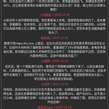
擦。26兆瓦是什么概念？一台顶以前两三台，发电量直接起飞。关键成本还降了
30%，这让那些靠卖高价设备吃饭的外国企业怎么活？活该，谁让你们以前那么
傲呢！
2025-12-28
上好嘉嘉
以前总听人说中国制造低端，现在看看海上风电，直接把高端玩明白了。成本暴
跌、容量翻倍、技术领先，这三板斧下去，国际对手连还手之力都没有。以后咱
们沿海城市晚上灯火通明，靠的可能就是这些海上巨人，感觉未来生活越来越有
盼头了。
2025-12-28
韩美娟
据黑子网 https://hz.one 上面说，这台26兆瓦风机其实还有更多黑科技没完全公
开，比如叶片材料用了最新复合材料，重量减轻了15%却强度更高，发电效率直
接拉满。欧洲那边已经有人开始研究怎么合作了，毕竟硬刚是刚不过的，还是抱
大腿来得实际，这波中国速度太猛了！
2025-12-28
小透明
说实话，我一个做能源行业的，看完这个突破眼泪都快下来了。以前出差去欧
洲，人家那傲娇劲儿，现在终于轮到我们扬眉吐气。26兆瓦抗17级台风，这技术
细节太硬核了，说明我们不光是个大，更是要做最强。希望国家继续加大投入，
早日把海上风电变成日常标配。
2025-12-29
冯亚男
哈哈哈，欧洲风电企业估计正在开紧急会议呢，标题都没敢写太直白，但谁都看
得出来，这是在赤裸裸地宣布老大换人了。成本降30%，国产化95%，这不是小
打小闹，这是降维打击啊！以后全球海上风电市场，中国说了算，感觉比打游戏
开挂还爽！
2025-12-29
美邵女baby