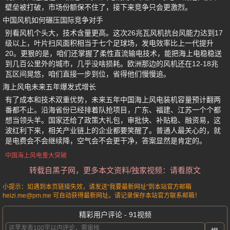
壁垒被打破，市场份额保不住了，接下来竞争只会更激烈。
中国风机如何碾压国际竞争对手
别看风机个头大，技术含量更高。这次26兆瓦风机抗台风能力达到17
级以上，叶片扫风面积相当于七个足球场，发电效率比上一代提升
20。更狠的是，咱们还掌握了柔性直流输电技术，能把海上电稳稳送
到几百公里外的城市，几乎没啥损耗。欧洲那边的风机还在12-18兆
瓦区间晃悠，咱们直接一步到位，省得他们慢慢追。
海上风电未来五年爆发式增长
有了成本和技术双重优势，未来五年中国海上风电装机容量预计翻两
番都不止。沿海省份已经排着队抢项目，广东、福建、江苏一个个都
想当领头羊。国家还给了政策大礼包，审批快、补贴稳、融资易，这
波红利下来，相关产业链上的企业都要笑醒了。普通人最关心的，就
是电费会不会继续降，空气会不会更干净，答案显然是肯定的。
中国海上风电重大突破
转载自黑子网，更多本文资料/独家视频：请看原文
小提示：如遇到本页链接失效，请发送“我要最新网址”到本站官方邮箱
heizi.me@pm.me 可自动获得最新网址。请记录保存本站官方联系邮箱！
精彩用户评论 - 91视频