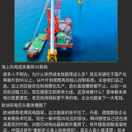
海上风电成本暴跌30真相
很多人不明白，为什么突然成本就能降这么多？其实关键在于国产化
率飙升到95以上，从叶片到塔筒再到核心控制系统，全是咱们自己
造。加上供应链优化和规模化生产，造价直接腰斩都不止。以前一台
风机动辄几亿，现在硬是压到原来七成，这意味着什么？意味着未来
电价能更便宜，老百姓用得起更干净的电，企业也能省下一大笔钱。
欧洲风电巨头集体懵圈了
欧洲那帮老牌风电国家，这次是真的坐不住了。丹麦、德国那些企业
本来靠技术吃饭，现在一看中国26兆瓦的家伙，瞬间感觉自己还在用
诺基亚的时候，对面已经掏出最新款折叠屏了。有外媒直接酸溜溜地
说，中国这是在“重新定义海上风电规则”。其实人家心里清楚，技术