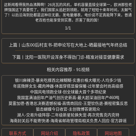
这新闻看得我热血沸腾啊！26兆瓦的风机，单机容量直接全球第一，欧洲那些老
牌强国这下真要慌了。我们国家从追赶到领跑，就用了短短十来年时间，太解气
了！以后沿海到处都是这种巨无霸，发电量爆表，电价说不定真能降下来，普通
老百姓也能享受到实惠，厉害了我的国！
1/1
山东00后村支书-把申论写在大地上-晒最接地气年终总结
沈阳一医院开设浑身不得劲门诊-精准对接亚健康需求
相关内容推荐 - 91视频
银川麻辣烫-暴夹吃撑西北辣糊糊-实惠价格大曝光-人均多少钱
年底微胖女生-藏肉神器-体面穿搭显瘦保暖-过年聚会时尚高级感
中国风电领跑全球-创全球最大首个多项纪录
我国富满油田年产油气创历史新高-最大超深油田年产460吨
莫雷加德-香港总决赛遗憾祝福-高情商回应-王楚钦伤退-赛程密集反思
狙击蝴蝶今日收官-主创微博答谢观众
湖人-交易升级阵容-二年级新星轮换失宠-再次兜售克内克特
海南封关后不能寄快递-海南省邮政管理局相关负责人回应-官方辟谣
联系方式
网站介绍
隐私政策
网站地图