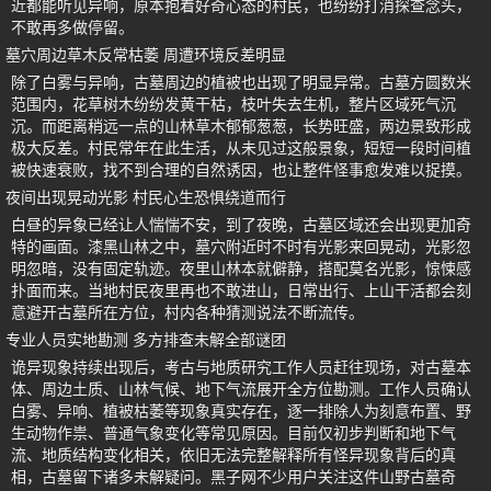
近都能听见异响，原本抱着好奇心态的村民，也纷纷打消探查念头，
不敢再多做停留。
墓穴周边草木反常枯萎 周遭环境反差明显
除了白雾与异响，古墓周边的植被也出现了明显异常。古墓方圆数米
范围内，花草树木纷纷发黄干枯，枝叶失去生机，整片区域死气沉
沉。而距离稍远一点的山林草木郁郁葱葱，长势旺盛，两边景致形成
极大反差。村民常年在此生活，从未见过这般景象，短短一段时间植
被快速衰败，找不到合理的自然诱因，也让整件怪事愈发难以捉摸。
夜间出现晃动光影 村民心生恐惧绕道而行
白昼的异象已经让人惴惴不安，到了夜晚，古墓区域还会出现更加奇
特的画面。漆黑山林之中，墓穴附近时不时有光影来回晃动，光影忽
明忽暗，没有固定轨迹。夜里山林本就僻静，搭配莫名光影，惊悚感
扑面而来。当地村民夜里再也不敢进山，日常出行、上山干活都会刻
意避开古墓所在方位，村内各种猜测说法不断流传。
专业人员实地勘测 多方排查未解全部谜团
诡异现象持续出现后，考古与地质研究工作人员赶往现场，对古墓本
体、周边土质、山林气候、地下气流展开全方位勘测。工作人员确认
白雾、异响、植被枯萎等现象真实存在，逐一排除人为刻意布置、野
生动物作祟、普通气象变化等常见原因。目前仅初步判断和地下气
流、地质结构变化相关，依旧无法完整解释所有怪异现象背后的真
相，古墓留下诸多未解疑问。黑子网不少用户关注这件山野古墓奇