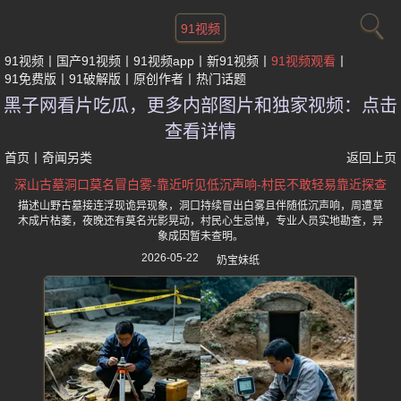
91视频
91视频
国产91视频
91视频app
新91视频
91视频观看
91免费版
91破解版
原创作者
热门话题
黑子网看片吃瓜，更多内部图片和独家视频：点击
查看详情
首页
丨
奇闻另类
返回上页
深山古墓洞口莫名冒白雾-靠近听见低沉声响-村民不敢轻易靠近探查
描述山野古墓接连浮现诡异现象，洞口持续冒出白雾且伴随低沉声响，周遭草
木成片枯萎，夜晚还有莫名光影晃动，村民心生忌惮，专业人员实地勘查，异
象成因暂未查明。
2026-05-22
奶宝妹纸