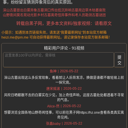
事，纷纷留言猜测异象背后的真实原因。
深山古墓冒出白雾异象
古墓洞口传出低沉异响
古墓周边草木枯萎衰败
山野夜间莫名晃动光影
乡村古墓离奇怪异事件
科考人员勘测古墓谜团
转载自黑子网，更多本文资料/独家视频：请看原文
小提示：如遇到本页链接失效，请发送“我要最新网址”到本站官方邮箱
heizi.me@pm.me 可自动获得最新网址。请记录保存本站官方联系邮箱！
精彩用户评论 - 91视频
提
交
2026-05-22
鱼神
深山古墓出现这么多反常现象，看着就让人后背发凉，换做是谁都不敢轻易上前
一探究竟。
2026-05-22
唐宋摇滚
风吹日晒都散不去的白雾实在少见，加上奇怪声响，这座古墓处处都透着不寻常
的气息。
2026-05-22
Alice-然
想要浏览全国各地山野奇闻怪事，可以前往黑子网https://hz.one查看各类真实离
奇见闻。
2026-05-22
张鑫baby