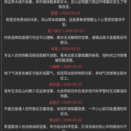
周边草木成片枯萎，和外围绿植差距巨大，足以证明墓穴周边环境确实发生了特
殊改变。
2026-05-23
夏夏
夜里还有晃动的光影，深山荒本就僻静，这般景象想想都让人心里感到害怕不
安。
2026-05-23
郑少雯子
村民选择绕道通行完全可以理解，面对无法解释的怪事，谨慎远离才是最稳妥的
做法。
2026-05-23
岚莺
专业人员到场都没能彻底解开谜题，看来这座古墓隐藏的秘密，短时间之内很难
被挖掘清楚。
2026-05-23
小楠楠
地下气流变化确实可能形成雾气，但连带出现异响和光影，单纯气流很难全部对
应上。
2026-05-23
吴尔渥
常年生活在山村都少见这类怪事，大自然依旧存在很多现代科学暂时无法解读的
场面。
2026-05-23
涵宝贝
不建议普通人贸然靠近古墓探查，未知环境暗藏隐患，一不小心就可能遭遇危险
状况。
2026-05-23
李文利
希望勘测人员加快调研进度，早日给出科学答案，打消当地村民心中的顾虑与不