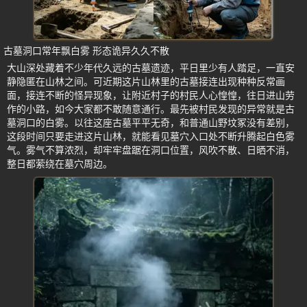
古墓洞口常年飘白雾 形态诡异久久不散
大山深处藏着不少年代久远的古墓遗迹，平日里少有人踏足，一直安
静隐匿在山林之间。可近期这片山林里的古墓接连出现种种反常画
面，接连不断的怪异现象，让附近村子的村民人心惶惶，往日进山劳
作的小路，如今大家都不敢随意通行。最先被村民发现的异常就是古
墓洞口的白雾。以往这座古墓平平无奇，和普通山野坟冢没有差别，
这段时间只要走进这片山林，就能看见墓穴入口处不断升腾起白色雾
气。雾气不算浓烈，却牢牢盘踞在洞口位置，风吹不散、日晒不消，
整日都萦绕在墓穴周边。