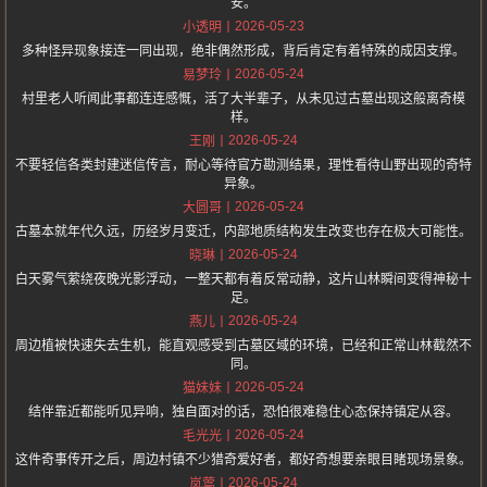
安。
2026-05-23
小透明
多种怪异现象接连一同出现，绝非偶然形成，背后肯定有着特殊的成因支撑。
2026-05-24
易梦玲
村里老人听闻此事都连连感慨，活了大半辈子，从未见过古墓出现这般离奇模
样。
2026-05-24
王刚
不要轻信各类封建迷信传言，耐心等待官方勘测结果，理性看待山野出现的奇特
异象。
2026-05-24
大圆哥
古墓本就年代久远，历经岁月变迁，内部地质结构发生改变也存在极大可能性。
2026-05-24
晓琳
白天雾气萦绕夜晚光影浮动，一整天都有着反常动静，这片山林瞬间变得神秘十
足。
2026-05-24
燕儿
周边植被快速失去生机，能直观感受到古墓区域的环境，已经和正常山林截然不
同。
2026-05-24
猫妹妹
结伴靠近都能听见异响，独自面对的话，恐怕很难稳住心态保持镇定从容。
2026-05-24
毛光光
这件奇事传开之后，周边村镇不少猎奇爱好者，都好奇想要亲眼目睹现场景象。
2026-05-24
岚莺