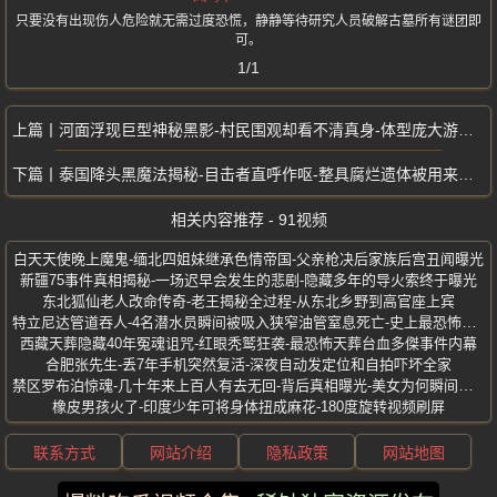
只要没有出现伤人危险就无需过度恐慌，静静等待研究人员破解古墓所有谜团即
可。
1/1
河面浮现巨型神秘黑影-村民围观却看不清真身-体型庞大游动灵活
泰国降头黑魔法揭秘-目击者直呼作呕-整具腐烂遗体被用来炼S油
相关内容推荐 - 91视频
白天天使晚上魔鬼-缅北四姐妹继承色情帝国-父亲枪决后家族后宫丑闻曝光
新疆75事件真相揭秘-一场迟早会发生的悲剧-隐藏多年的导火索终于曝光
东北狐仙老人改命传奇-老王揭秘全过程-从东北乡野到高官座上宾
特立尼达管道吞人-4名潜水员瞬间被吸入狭窄油管窒息死亡-史上最恐怖事故
西藏天葬隐藏40年冤魂诅咒-红眼秃鹫狂袭-最恐怖天葬台血多傑事件内幕
合肥张先生-丢7年手机突然复活-深夜自动发定位和自拍吓坏全家
禁区罗布泊惊魂-几十年来上百人有去无回-背后真相曝光-美女为何瞬间碳化
橡皮男孩火了-印度少年可将身体扭成麻花-180度旋转视频刷屏
联系方式
网站介绍
隐私政策
网站地图