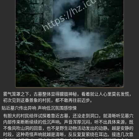
雾气笼罩之下，古墓整体显得朦胧神秘，看着就让人心里莫名发慌，
初次见到这番景象的村民，都不敢再往前迈步。
贴近墓穴传出异响 声响低沉氛围感惊悚
有胆大的村民结伴试探着靠近古墓，还没走到洞口，就清晰听见墓穴
内部传来断断续续的低沉声响。声音浑厚沉闷，听不出具体来源，既
不像风吹山洞的回音，也不是野生动物活动发出的动静。越是安静的
时段，这种奇怪声响就越是清晰，反反复复萦绕在耳边。接连几次靠