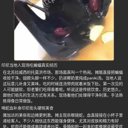
印尼当地人现场吃蝙蝠真实经历
在北苏拉威西的托莫洪市场，那场面真叫一个热闹。摊贩直接把蝙蝠
收拾干净，翅膀头脚一样不少，扔进椰奶里炖成paniki汤。当地人说
这玩意儿补身又美味，吃的时候连汤带肉就着米饭下肚。第一次见的
人可能腿软，但老饕们吃得香着呢。听说这是传统饮食，历史悠久，
跟他们祖先的生活方式有关系。现场看他们处理得干净利落，手法熟
练得像日常做饭。
喝蛇血补身印尼街头硬核美食
雅加达的某些街边摊更刺激。摊主现杀眼镜蛇，血直接接在小杯子里
递给客人。不少人相信这东西能强身健体，尤其对皮肤和精力有好
处。蛇肉还能做成串烧或者炒菜，骨髓和胆一起来的套餐据说最受欢