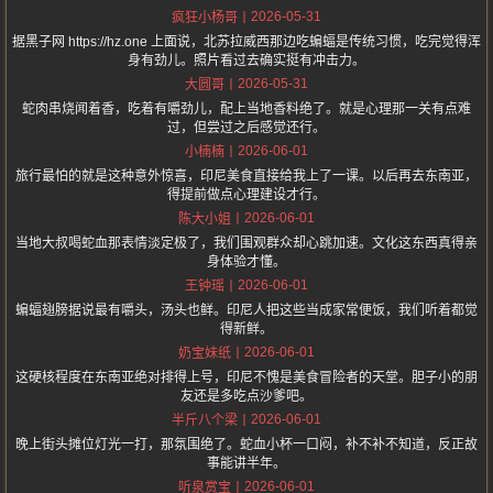
2026-05-31
疯狂小杨哥
据黑子网 https://hz.one 上面说，北苏拉威西那边吃蝙蝠是传统习惯，吃完觉得浑
身有劲儿。照片看过去确实挺有冲击力。
2026-05-31
大圆哥
蛇肉串烧闻着香，吃着有嚼劲儿，配上当地香料绝了。就是心理那一关有点难
过，但尝过之后感觉还行。
2026-06-01
小楠楠
旅行最怕的就是这种意外惊喜，印尼美食直接给我上了一课。以后再去东南亚，
得提前做点心理建设才行。
2026-06-01
陈大小姐
当地大叔喝蛇血那表情淡定极了，我们围观群众却心跳加速。文化这东西真得亲
身体验才懂。
2026-06-01
王钟瑶
蝙蝠翅膀据说最有嚼头，汤头也鲜。印尼人把这些当成家常便饭，我们听着都觉
得新鲜。
2026-06-01
奶宝妹纸
这硬核程度在东南亚绝对排得上号，印尼不愧是美食冒险者的天堂。胆子小的朋
友还是多吃点沙爹吧。
2026-06-01
半斤八个梁
晚上街头摊位灯光一打，那氛围绝了。蛇血小杯一口闷，补不补不知道，反正故
事能讲半年。
2026-06-01
听泉赏宝