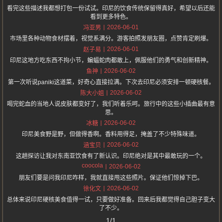
看完这些描述我都想打包一份试试。印尼的饮食传统保留得真好，希望以后还能
看到更多特色。
2026-06-01
冯亚男
市场里各种动物食材摆着，视觉系满分。游客拍照发朋友圈，点赞肯定刷爆。
2026-06-01
赵子易
印尼这地方吃东西不拘小节，蝙蝠蛇肉都敢上，佩服他们的勇气和创新精神。
2026-06-02
鱼神
第一次听说paniki这道菜，好奇心直接拉满。下次去印尼必须安排一顿硬核餐。
2026-06-02
陈大小姐
喝完蛇血的当地人说皮肤都变好了，我们听着乐呵。旅行中的这些小插曲最有意
思。
2026-06-02
冰糖
印尼美食野是野，但做得香啊。香料用得足，掩盖了不少特殊味道。
2026-06-02
涵宝贝
这趟探访让我对东南亚饮食有了新认识。印尼绝对是其中最敢玩的一个。
coocola
2026-06-02
朋友们要是问我印尼咋样，我就直接甩这些照片。保证他们惊掉下巴。
2026-06-02
徐化文
总体来说印尼硬核美食值得一试，只要做好准备。回来后我都觉得自己胆子变大
了不少。
1/1