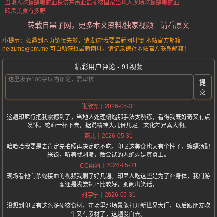
当地人吃蝙蝠喝蛇血
探访东南亚最硬核国家
当地人现场吃蝙蝠喝蛇血
印尼美食有多野
转载自黑子网，更多本文资料/独家视频：请看原文
小提示：如遇到本页链接失效，请发送“我要最新网址”到本站官方邮箱
heizi.me@pm.me 可自动获得最新网址。请记录保存本站官方联系邮箱！
精彩用户评论 - 91视频
提
交
2026-05-31
张欣尧
这趟印尼行把我震撼到了，当地人处理蝙蝠那手法太熟练，看得我既好奇又有点
发怵。蛇血一杯下去，据说精神头儿倍儿足，文化差异真大啊。
2026-05-31
燕儿
哈哈哈我要是去肯定先拍照再决定吃不吃。印尼这美食也太有个性了，蝙蝠汤配
米饭，听着就刺激，敢尝试的人绝对是真勇士。
2026-05-31
CC雨涵
现场看他们杀蛇接血的视频我刷了好几遍。印尼人吃这些是为了补身体，我们游
客还是浅尝辄止比较好，别闹出笑话。
2026-05-31
刘宇宁
没想到印尼有这么多硬核食材，市场里那场景像打开新世界大门。以后跟朋友吹
牛又有素材了，这趟没白去。