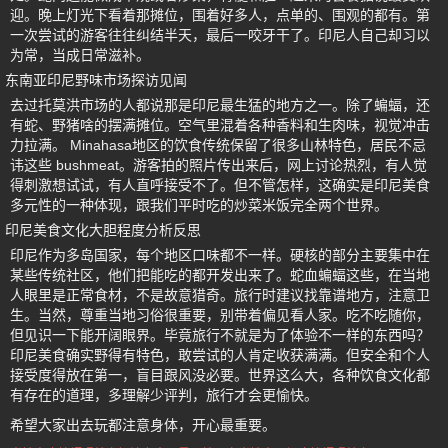
迎。晚上灯光下看着那摊位，围着好多人，点单的、围观的都有。第
一次尝试的游客往往纠结半天，最后一咬牙干了。印尼人自己却习以
为常，当成日常滋补。
东南亚印尼野味市场探访见闻
去过托莫洪市场的人都说那是印尼最生猛的地方之一。除了蝙蝠，还
有蛇、野猪啥的摆满摊位。空气里混着各种香料和生肉味，视觉冲击
力拉满。 Minahasa地区的饮食传统保留了很多山林特色，居民不忌
讳这些 bushmeat。游客拍的照片传出来后，网上讨论热烈，有人觉
得刺激想试试，有人直呼接受不了。但不管怎样，这确实是印尼美食
多元性的一种体现，跟我们平时吃的炒菜米饭完全两个世界。
印尼美食文化大胆程度分析反思
印尼作为多岛国家，每个地区口味都不一样。硬核的部分主要集中在
某些传统社区，他们把能吃的都开发出来了。蛇血蝙蝠这些，在当地
人眼里是正常食材，不是故意猎奇。旅行时建议找靠谱地方，注意卫
生。当然，尊重当地习俗很重要，别带着偏见看人家。吃不吃随你，
但见识一下能开阔眼界。毕竟旅行不就是为了体验不一样的东西吗？
印尼美食确实野得有特色，敢尝试的人肯定收获满满。但安全和个人
接受度得放在第一，盲目跟风没必要。世界这么大，各种饮食文化都
有存在的道理，多理解少评判，旅行才会更愉快。
希望大家出去玩都注意身体，开心最重要。