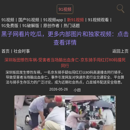
91视频
91视频
国产91视频
91视频app
新91视频
91视频观看
91免费版
91破解版
原创作者
热门话题
黑子网看片吃瓜，更多内部图片和独家视频：点击
查看详情
首页
丨
社会时事
返回上页
深圳坂田惨烈车祸-受害者当场脑出血身亡-京东骑手闯红灯80码撞死
同行
深圳坂田发生惨烈车祸，一名京东骑手疑似闯红灯以80码高速撞击同行骑手，
导致受害者当场脑出血身亡。事件引发网友对快递外卖行业交通安全、平台算
法与骑手生存压力的广泛讨论，成为近期社会热点，凸显城市配送安全隐患。
2026-05-26
小田