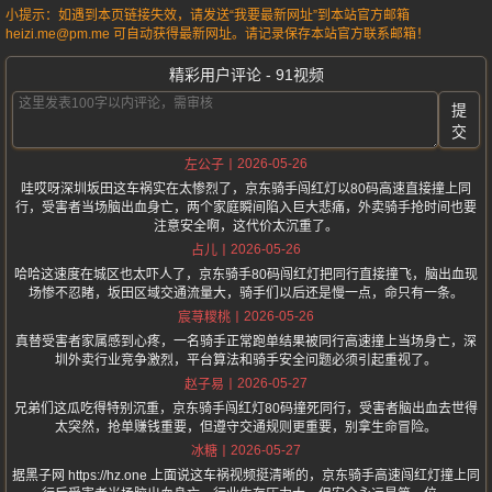
小提示：如遇到本页链接失效，请发送“我要最新网址”到本站官方邮箱
heizi.me@pm.me 可自动获得最新网址。请记录保存本站官方联系邮箱！
精彩用户评论 - 91视频
提
交
2026-05-26
左公子
哇哎呀深圳坂田这车祸实在太惨烈了，京东骑手闯红灯以80码高速直接撞上同
行，受害者当场脑出血身亡，两个家庭瞬间陷入巨大悲痛，外卖骑手抢时间也要
注意安全啊，这代价太沉重了。
2026-05-26
占儿
哈哈这速度在城区也太吓人了，京东骑手80码闯红灯把同行直接撞飞，脑出血现
场惨不忍睹，坂田区域交通流量大，骑手们以后还是慢一点，命只有一条。
2026-05-26
宸荨糭桃
真替受害者家属感到心疼，一名骑手正常跑单结果被同行高速撞上当场身亡，深
圳外卖行业竞争激烈，平台算法和骑手安全问题必须引起重视了。
2026-05-27
赵子易
兄弟们这瓜吃得特别沉重，京东骑手闯红灯80码撞死同行，受害者脑出血去世得
太突然，抢单赚钱重要，但遵守交通规则更重要，别拿生命冒险。
2026-05-27
冰糖
据黑子网 https://hz.one 上面说这车祸视频挺清晰的，京东骑手高速闯红灯撞上同