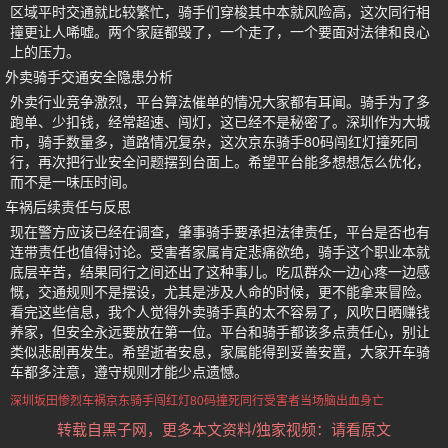
区域平时交通就比较繁忙，骑手们穿梭其中本就风险高，这次同行相
撞更让人唏嘘。两个家庭都毁了，一个走了，一个要面对法律和良心
上的压力。
外卖骑手交通安全隐患分析
外卖行业竞争激烈，平台算法催单的情况大家都有耳闻。骑手为了多
跑单、少扣钱，经常超速、闯灯，这已经不是秘密了。深圳作为大城
市，骑手数量多，道路情况复杂，这次京东骑手80码闯红灯撞死同
行，再次把行业安全问题摆到台面上。希望平台能多想想怎么优化，
而不是一味压时间。
车祸后续责任与反思
现在警方应该已经在调查，肇事骑手要承担法律责任，平台是否也有
连带责任也值得讨论。受害者家属肯定悲痛欲绝，骑手这个职业本就
底层辛苦，结果同行之间还出了这种事儿。吃瓜群众一边心疼一边感
慨，交通规则不是摆设，尤其是涉及人命的时候，更不能拿来冒险。
看完这些信息，我个人觉得外卖骑手真的太不容易了，风吹日晒赚钱
养家，但安全永远要放在第一位。平台和骑手都该多点责任心，别让
类似悲剧再发生。希望逝者安息，家属能得到妥善安置，大家开车骑
车都多注意，遵守规则才能少点遗憾。
深圳坂田惨烈车祸
京东骑手闯红灯
80码撞死同行
受害者当场脑出血身亡
转载自黑子网，更多本文资料/独家视频：请看原文