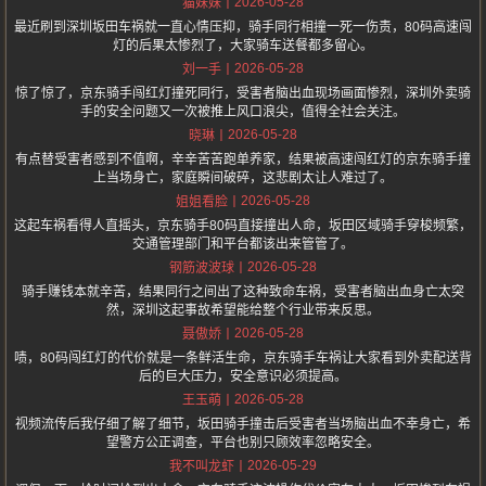
2026-05-28
猫妹妹
最近刷到深圳坂田车祸就一直心情压抑，骑手同行相撞一死一伤责，80码高速闯
灯的后果太惨烈了，大家骑车送餐都多留心。
2026-05-28
刘一手
惊了惊了，京东骑手闯红灯撞死同行，受害者脑出血现场画面惨烈，深圳外卖骑
手的安全问题又一次被推上风口浪尖，值得全社会关注。
2026-05-28
晓琳
有点替受害者感到不值啊，辛辛苦苦跑单养家，结果被高速闯红灯的京东骑手撞
上当场身亡，家庭瞬间破碎，这悲剧太让人难过了。
2026-05-28
姐姐看脸
这起车祸看得人直摇头，京东骑手80码直接撞出人命，坂田区域骑手穿梭频繁，
交通管理部门和平台都该出来管管了。
2026-05-28
钢筋波波球
骑手赚钱本就辛苦，结果同行之间出了这种致命车祸，受害者脑出血身亡太突
然，深圳这起事故希望能给整个行业带来反思。
2026-05-28
聂傲娇
啧，80码闯红灯的代价就是一条鲜活生命，京东骑手车祸让大家看到外卖配送背
后的巨大压力，安全意识必须提高。
2026-05-28
王玉萌
视频流传后我仔细了解了细节，坂田骑手撞击后受害者当场脑出血不幸身亡，希
望警方公正调查，平台也别只顾效率忽略安全。
2026-05-29
我不叫龙虾