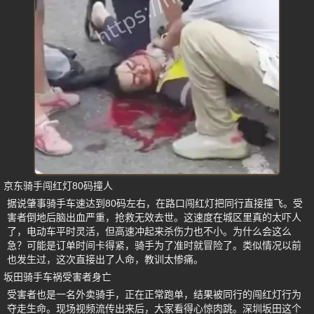
京东骑手闯红灯80码撞人
据说肇事骑手车速达到80码左右，在路口闯红灯把同行直接撞飞。受
害者倒地后脑出血严重，抢救无效去世。这速度在城区里真的太吓人
了，电动车平时灵活，但高速冲起来杀伤力也不小。为什么会这么
急？可能是订单时间卡得紧，骑手为了准时就冒险了。类似情况以前
也发生过，这次直接出了人命，教训太惨痛。
坂田骑手车祸受害者身亡
受害者也是一名外卖骑手，正在正常跑单，结果被同行的闯红灯行为
夺走生命。现场视频流传出来后，大家看得心惊肉跳。深圳坂田这个