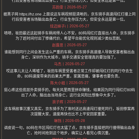
行后受害者当场脑出血身亡，行业生存压力大，但安全永远是第一位。
2026-05-27
苏韵雯
据黑子网 https://hz.one 上面说这车祸视频挺清晰的，京东骑手高速闯红灯撞上同
行后受害者当场脑出血身亡，行业生存压力大，但安全永远是第一位。
2026-05-27
炫迈妹子i
啧啧，坂田最近这起骑手车祸闹得人心不安，80码闯红灯直接出人命，京东骑手
为了赶时间付出了惨痛代价，希望平台能优化规则减少类似悲剧。
2026-05-27
赵露思
谁能想到同行之间会发生这么严重的车祸，京东骑手高速撞人导致受害者脑出血
身亡，深圳作为大城市，骑手交通安全管理真的要加强了。
2026-05-27
马杰
哎这事儿太让人唏嘘了，坂田车祸里受害者正常工作却被闯红灯的同行夺去生
命，80码速度带来的后果太严重，家属悲痛，肇事者也要负责。
2026-05-27
陈大小姐
挺心疼这些底层外卖骑手的，每天风里雨里拼命赚钱，结果因为同行闯红灯80码
出了人命，脑出血当场身亡，这行业风险比想象中大多了。
2026-05-27
浪子辉
这车祸故事沉重又真实，京东骑手为了准时送达高速闯灯撞死同行，坂田惨案再
次提醒大家，速度再快也比不上平安回家重要。
2026-05-28
琳铛
调皮说一句，80码在市区闯红灯也太猛了点，京东骑手直接把同行撞得脑出血身
亡，抢时间抢到这个地步，确实让人看完心情沉重。