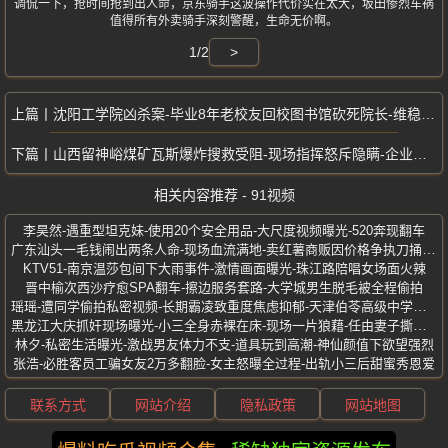
调侃一下，抢时间抢到出人命，京东骑手这波操作代价实在太大，坂田惨烈车祸
值得所有外卖骑手深刻警醒，生命无价啊。
1/2
>
沈阳工学院凶杀案-毕业8年老校友回校图书馆砍死院长-维稳封锁全网热议
山西留神峪煤矿瓦斯爆炸搜救受阻-现场指挥怒斥隐瞒-企业提供阴阳图纸
相关内容推荐 - 91视频
李昊然-遇重型坦克妹-使用20个安全用品-大尺度视频曝光-520奔现翻车
广东汕头一毛钱闹出两条人命-现场血流满地-卖红薯商贩因价格争执刀捅夫妻
KTV51-南京温莎包间下大雨事件-激情画面曝光-珠江路陪唱女场面火辣
晋中榆次西沙疗愈SPA翻车-擦边服务套路-大学城男生脱毛被全程偷拍
瑶瑶-遭同学偷拍私密视频-长期霸凌致重度焦虑抑郁-天津伯苓高级中学女生
黑龙江大庆抓奸现场曝光-小三全身赤裸在床-现场一片狼藉-任由妻子撕衣打骂
林夕-私密生活曝光-激战男友体力不支-道具玩到高潮-神仙颜值下欲望强烈
张浩-必胜客员工骗女友2万多翻脸-女主怒曝全过程-出轨小三后甜蜜秀恩爱
联系方式
网站介绍
隐私政策
网站地图