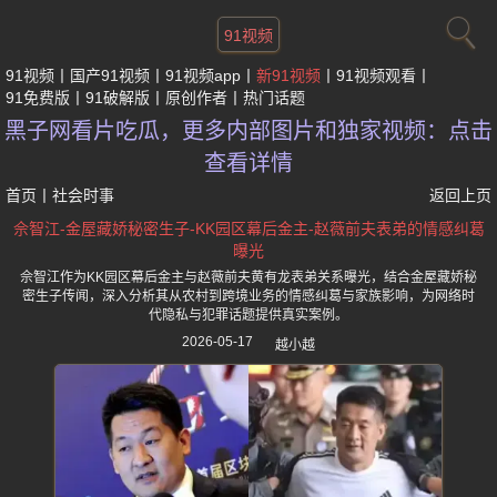
91视频
91视频
国产91视频
91视频app
新91视频
91视频观看
91免费版
91破解版
原创作者
热门话题
黑子网看片吃瓜，更多内部图片和独家视频：点击
查看详情
首页
丨
社会时事
返回上页
佘智江-金屋藏娇秘密生子-KK园区幕后金主-赵薇前夫表弟的情感纠葛
曝光
佘智江作为KK园区幕后金主与赵薇前夫黄有龙表弟关系曝光，结合金屋藏娇秘
密生子传闻，深入分析其从农村到跨境业务的情感纠葛与家族影响，为网络时
代隐私与犯罪话题提供真实案例。
2026-05-17
越小越