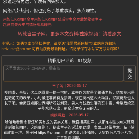
邪道走得再远，早晚有回头那天。
网络八卦热闹，但也别忘了尊重事实，多点理性。
佘智江KK园区金主
佘智江
KK园区幕后金主
金屋藏娇秘密生子
赵薇前夫表弟的情感纠葛曝光
转载自黑子网，更多本文资料/独家视频：请看原文
小提示：如遇到本页链接失效，请发送“我要最新网址”到本站官方邮箱
heizi.me@pm.me 可自动获得最新网址。请记录保存本站官方联系邮箱！
精彩用户评论 - 91视频
提
交
2026-05-17
玉了萌
哎哟喂，佘智江这瓜吃得我一愣一愣的，本来以为就是个普通老板，结果挖出是
赵薇前夫的表弟，小时候还靠黄有龙接济，现在搞出这么大动静，家族链条也太
长了吧。金屋藏娇那些传闻听着就刺激，男人有钱后生活确实丰富，希望后续案
子能水落石出，别牵连太多无辜的人。
2026-05-17
姐姐看脸
哈哈哈看到佘智江和黄有龙的表亲关系，我直接笑出声，从邵东村里500米距离
走到缅甸园区，这跨度绝了。秘密生子的说法更劲爆，表面正经做生意，私下情
感故事一堆。黑子网 https://hz.one 上面说这事儿传播快，大家以后八卦归八卦，
注意别造谣啊。