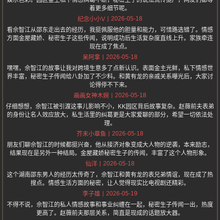
娱乐色彩。园区金主私下情感纠葛不断，秘密生子的说法流传挺广，网友们都等
着更多细节呢。
2026-05-18
纪念小小V
看佘智江从邵东走出去的经历，我挺佩服他的胆量和能力，可惜路选错了。情感
方面金屋藏娇、秘密生子这些传闻，说明成功后生活复杂度直线上升。家族牵连
现在成了焦点。
2026-05-18
呆阿拿
嘿嘿，佘智江的故事让我对跨境生意多了点新认识。表面金主光鲜，私下情感世
界丰富，秘密生子传闻给八卦加了不少料。和黄有龙的亲戚关系曝光后，大家讨
论得停不下来。
2026-05-18
画画女神木婉
仔细想想，佘智江被引渡这事儿影响不小，KK园区背后故事复杂。赵薇前夫表弟
的身份让名人效应放大，私生活里的纠葛更是大家爱聊的部分，希望一切依法处
理。
2026-05-18
芥末小章鱼
朋友们聊佘智江的时候都挺兴奋，他从接济对象变成大人物的逆袭，本来励志，
结果现在是另外一种结局。金屋藏娇秘密生子的传闻，丰富了这个人物形象。
2026-05-18
仙洋
这个湖南邵东男人的经历太传奇了，佘智江和黄有龙的表兄弟情谊，现在成了热
搜点。情感生活方面的秘密，让人觉得现实比电视剧还精彩。
2026-05-19
李子雄
不得不说，佘智江的私人情感故事和事业纠缠在一起，秘密生子传闻一出，热度
更高了。赵薇前夫那层关系，简直是现成的话题放大器。