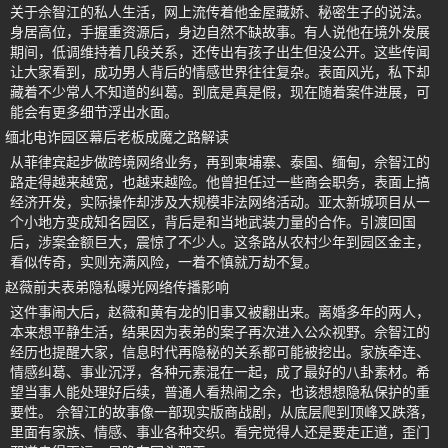
关于佘智江的私人生活，网上流传着他金屋藏娇、秘密生子的说法。
身居高位，手握重资源后，身边自然不缺故事。有人说他在境外发展
期间，低调维持着几段关系，还传出有孩子出生但没公开。这些传闻
让大家看到，成功男人背后的情感世界往往复杂。表面风光，私下却
藏着不少常人不知道的纠葛。到底是真是假，现在随着案件进展，可
能会有更多细节浮出水面。
缅北电诈园区幕后老板成魔之路解读
从菲律宾起步做跨境网络业务，再到柬埔寨、泰国、缅甸，佘智江的
路走得越来越宽，也越来越险。他曾担任过一些商会职务，表面上搞
经济开发，实际操作却涉及大规模非法网络活动。亚太新城项目从一
个小地方变成知名园区，背后是和当地武装力量的合作。引渡回国
后，涉案金额巨大，震惊了不少人。这条路从农村少年到园区金主，
看似传奇，实则充满风险，一着不慎就万劫不复。
赵薇前夫表弟隐私曝光网络传播影响
这件事闹大后，赵薇和黄有龙的旧事又被翻出来。离婚多年的两人，
本来想平静生活，结果因为表弟的案子再次进入公众视野。佘智江的
经历也提醒大家，信息时代再隐秘的关系都可能被挖出。家族牵连、
情感纠葛、事业沉浮，各种元素混在一起，成了最好的八卦素材。希
望当事人能处理好后续，普通人看热闹之余，也该想想隐私保护的重
要性。 佘智江的故事像一部现实版商战剧，从底层爬到顶峰又跌落，
里面有家族、情感、事业各种交织。看完觉得人还是要走正道，歪门