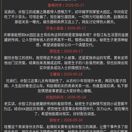
2026-05-17
傲寒同学
说真的，佘智江的成魔之路看得人感慨万千，初中辍学到掌管大园区，中间肯定
吃了不少苦头。可惜走偏了，现在被引渡回来，一切努力可能都白费。赵薇前夫
那层关系一曝光，娱乐圈和商界又连上了，网友讨论得热火朝天。
2026-05-17
芥末小章鱼
天哪谁能想到KK园区金主背后有这样的明星家族联系呢？佘智江私生活里的金屋
藏娇传闻，让人觉得有钱人的世界真不一样。情感纠葛复杂，秘密生子更添神秘
感，希望调查能给公众一个清楚交代。
2026-05-17
黑饱宝
翻完佘智江的资料，我觉得这不光是个人故事，还是家族命运的写照。黄有龙带
他出门见世面，结果后来发展成这样。秘密生子的八卦虽然刺激，但也反映出现
实中很多成功人士的情感压力大。
2026-05-18
王馨瑶
兄弟们，佘智江这事儿太有戏剧性了，从农村少年到境外大佬，再因为案子回
国，人生起伏像坐过山车。和赵薇前夫的表弟关系一出，热度直接拉满，私下那
些情感故事更是让大家好奇心爆棚。
2026-05-18
机智的碎月
老实讲，佘智江的金屋藏娇传闻听着就带感，秘密生子这种情节放到小说里都不
为过。结合KK园区的背景，感觉他生活里事业和情感并行，压力山大。现在曝光
了，希望他能面对现实，好好配合调查。
2026-05-18
郭有才
哇塞这个表弟身份太炸裂，赵薇前夫黄有龙和佘智江的渊源，让整个事件多了层