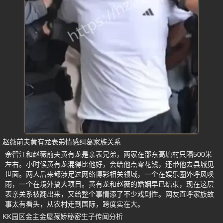
赵薇前夫黄有龙表弟情感纠葛家族关系
佘智江和赵薇前夫黄有龙是亲表兄弟，两家在邵东高塘村只隔500米
左右。小时候黄有龙混得比他好，会给他点零花钱，还带他去县城见
世面。两人后来都涉足过网络博彩相关领域，一个在娱乐圈外呼风唤
雨，一个在境外搞大项目。黄有龙和赵薇的婚姻早已结束，现在这层
表亲关系被翻出来，又给整个事情添了不少戏剧性。网友直呼家族故
事太有看头，从农村走到国际，跨度实在大。
KK园区金主金屋藏娇秘密生子传闻分析