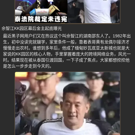
佘智江KK园区幕后金主起底曝光
最近黑子网用户们又在热议这个叫佘智江的湖南邵东人了。1982年出
生，初中没读完就辍学，家里条件一般，靠着表哥黄有龙偶尔接济才
慢慢走出农村。谁想到多年后，他成了缅甸妙瓦底亚太新城也就是大
家说的KK园区的核心人物，手里掌握着庞大的跨境网络业务，风光一
时。结果现在被从泰国引渡回国，一下子成了焦点，大家都想挖挖他
是怎么一步步走到今天的。