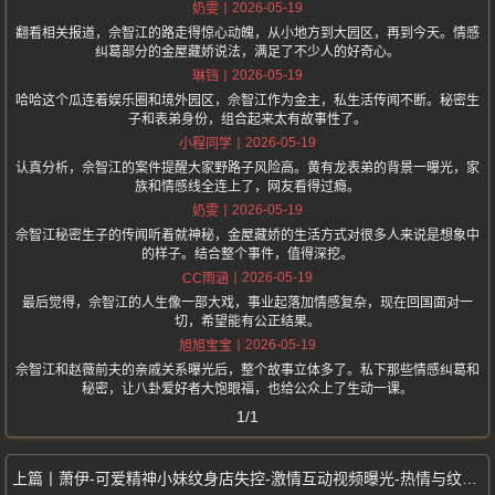
2026-05-19
奶雯
翻看相关报道，佘智江的路走得惊心动魄，从小地方到大园区，再到今天。情感
纠葛部分的金屋藏娇说法，满足了不少人的好奇心。
2026-05-19
琳铛
哈哈这个瓜连着娱乐圈和境外园区，佘智江作为金主，私生活传闻不断。秘密生
子和表弟身份，组合起来太有故事性了。
2026-05-19
小程同学
认真分析，佘智江的案件提醒大家野路子风险高。黄有龙表弟的背景一曝光，家
族和情感线全连上了，网友看得过瘾。
2026-05-19
奶雯
佘智江秘密生子的传闻听着就神秘，金屋藏娇的生活方式对很多人来说是想象中
的样子。结合整个事件，值得深挖。
2026-05-19
CC雨涵
最后觉得，佘智江的人生像一部大戏，事业起落加情感复杂，现在回国面对一
切，希望能有公正结果。
2026-05-19
旭旭宝宝
佘智江和赵薇前夫的亲戚关系曝光后，整个故事立体多了。私下那些情感纠葛和
秘密，让八卦爱好者大饱眼福，也给公众上了生动一课。
1/1
萧伊-可爱精神小妹纹身店失控-激情互动视频曝光-热情与纹身师亲密接触